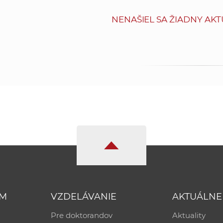
NENAŠIEL SA ŽIADNY AKT
UM
VZDELÁVANIE
AKTUÁLNE
Pre doktorandov
Aktuality