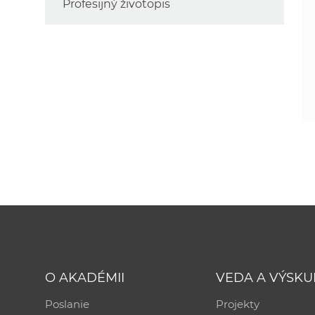
Profesijný životopis
O AKADÉMII
VEDA A VÝSK
Poslanie
Projekty