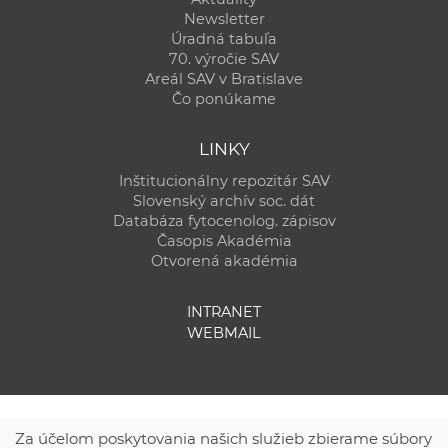
Newsletter
Úradná tabuľa
70. výročie SAV
Areál SAV v Bratislave
Čo ponúkame
LINKY
Inštitucionálny repozitár SAV
Slovenský archív soc. dát
Databáza fytocenolog. zápisov
Časopis Akadémia
Otvorená akadémia
INTRANET
WEBMAIL
Za účelom poskytovania našich služieb zbierame súbory