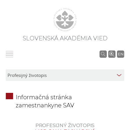
SLOVENSKÁ AKADÉMIA VIED
V
EN
y
h
ľ
a
d
Informačná stránka
á
zamestnankyne SAV
v
a
n
PROFESIJNÝ ŽIVOTOPIS
i