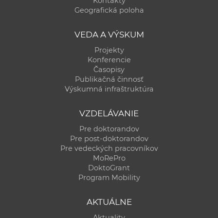
Kontakty
a
Geografická poloha
c
o
VEDA A VÝSKUM
v
Projekty
n
Konferencie
í
Časopisy
Publikačná činnosť
k
Výskumná infraštruktúra
o
c
VZDELÁVANIE
h
Pre doktorandov
S
Pre post-doktorandov
A
Pre vedeckých pracovníkov
V
MoRePro
DoktoGrant
Program Mobility
AKTUÁLNE
Aktuality