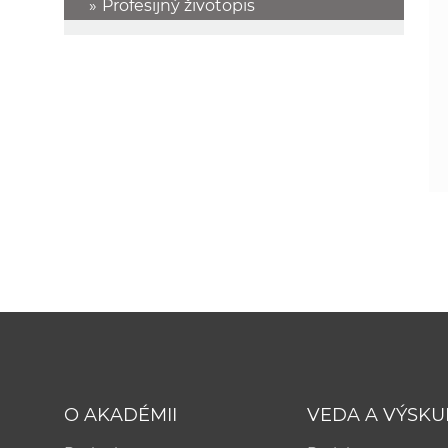
Profesijný životopis
O AKADÉMII
VEDA A VÝSK