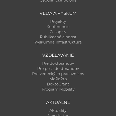
Geografická poloha
a
c
VEDA A VÝSKUM
o
Projekty
v
Konferencie
n
Časopisy
í
Publikačná činnosť
Výskumná infraštruktúra
k
o
VZDELÁVANIE
c
h
Pre doktorandov
Pre post-doktorandov
S
Pre vedeckých pracovníkov
A
MoRePro
V
DoktoGrant
Program Mobility
AKTUÁLNE
Aktuality
Newsletter