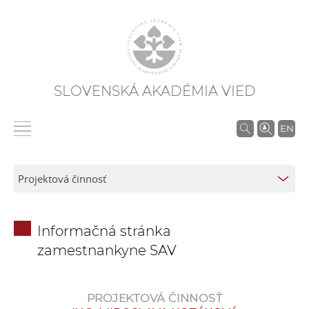
SLOVENSKÁ AKADÉMIA VIED
V
EN
y
h
ľ
a
d
Informačná stránka
á
zamestnankyne SAV
v
a
n
PROJEKTOVÁ ČINNOSŤ
i