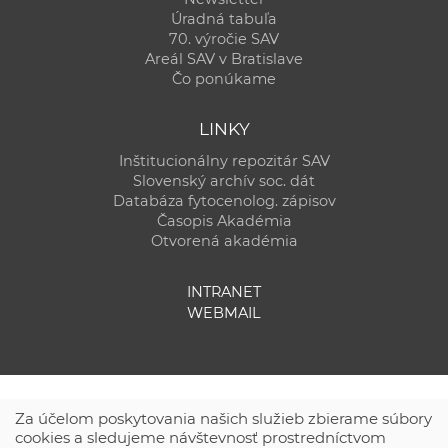
Úradná tabuľa
70. výročie SAV
Areál SAV v Bratislave
Čo ponúkame
LINKY
Inštitucionálny repozitár SAV
Slovenský archív soc. dát
Databáza fytocenolog. zápisov
Časopis Akadémia
Otvorená akadémia
INTRANET
WEBMAIL
Za účelom poskytovania našich služieb zbierame súbory
cookies a sledujeme návštevnosť prostredníctvom