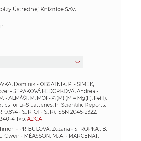
o
v
bázy Ústrednej Knižnice SAV.
n
n
í
:
i
č
k
e
a
c
n
h
a
a
p
AVKA, Dominik - OBŠATNÍK, P. - ŠIMEK,
r
Jozef - STRAKOVÁ FEDORKOVÁ, Andrea -
s
a
 ALMÁŠI, M. MOF-74(M) (M = Mg(II), Fe(II),
c
cs for Li–S batteries. In Scientific Reports,
t
o
JCR, 0.874 - SJR, Q1 - SJR). ISSN 2045-2322.
v
2340-4
Typ:
ADCA
r
n
Timon - PRIBULOVÁ, Zuzana - STROPKAI, B.
í
G, Owen - MÉASSON, M.-A. - MARCENAT,
á