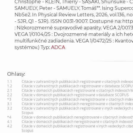
Christophe - KLEIN, Thierry - SASAKI, Shunsuke - C
SAMUELY, Peter - SAMUELY, Tomáš**. Ising Superc
NbSe2. In Physical Review Letters, 2026, vol.136, no.1,
- SJR, Q1 - SJR). ISSN 0031-9007. Dostupné na:
http
: Nízkorozmerné supravodivé aparáty. VEGA 2/0073
VEGA 1/0104/25 : Dvojrozmerné materiály a ich het
multifunkčné zadiadenia. VEGA 1/0472/25 : Kvant
systémov.) Typ:
ADCA
Ohlasy:
1.1
Citácie v zahraničných publikáciách registrované v citačných indexo
1.2
Citácie v zahraničných publikáciách registrované v databáze SCOPU
2.1
Citácie v domácich publikáciách registrované v citačných indexoch 
2.2
Citácie v domácich publikáciách registrované v databáze SCOPUS
*3
Citácie v zahraničných publikáciách neregistrované v citačných inde
3.1
Citácie v zahraničných publikáciách neregistrované v citačných inde
3.2
Citácie v zahraničných publikáciách registrované v iných vedeckých 
Scopus
*4
Citácie v domácich publikáciách neregistrované v citačných indexoc
4.1
Citácie v domácich publikáciách neregistrované v citačných indexoc
4.2
Citácie v domácich publikáciách registrované v iných vedeckých cita
Scopus