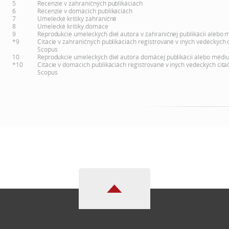
5
Recenzie v zahraničných publikáciách
6
Recenzie v domácich publikáciách
7
Umelecké kritiky zahraničné
8
Umelecké kritiky domáce
9
Reprodukcie umeleckých diel autora v zahraničnej publikácii alebo 
*9
Citácie v zahraničných publikáciách registrované v iných vedeckých 
Scopus
10
Reprodukcie umeleckých diel autora domácej publikácii alebo médi
*10
Citácie v domácich publikáciách registrované v iných vedeckých cita
Scopus