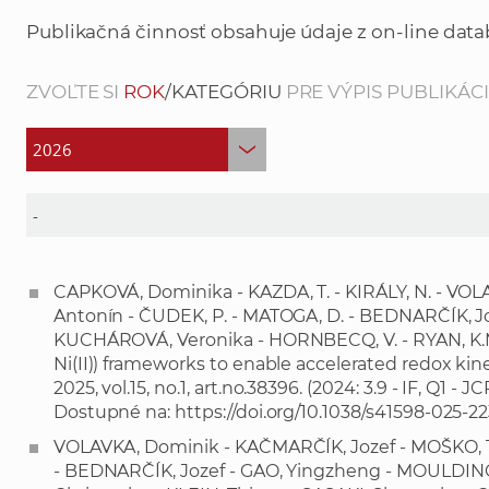
Publikačná činnosť obsahuje údaje z on-line data
ZVOĽTE SI
ROK
/KATEGÓRIU
PRE VÝPIS PUBLIKÁCIÍ
CAPKOVÁ, Dominika - KAZDA, T. - KIRÁLY, N. - VOL
Antonín - ČUDEK, P. - MATOGA, D. - BEDNARČÍK, 
KUCHÁROVÁ, Veronika - HORNBECQ, V. - RYAN, K.M. -
Ni(II)) frameworks to enable accelerated redox kineti
2025, vol.15, no.1, art.no.38396. (2024: 3.9 - IF, Q1 - 
Dostupné na:
https://doi.org/10.1038/s41598-025-2
VOLAVKA, Dominik - KAČMARČÍK, Jozef - MOŠKO, 
- BEDNARČÍK, Jozef - GAO, Yingzheng - MOULDIN