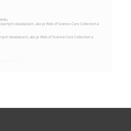
médiu
citačných databázach, ako je Web of Science Core Collection a
u
čných databázach, ako je Web of Science Core Collection a