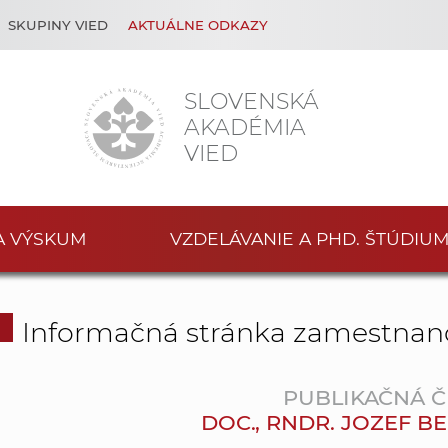
SKUPINY VIED
AKTUÁLNE ODKAZY
SLOVENSKÁ
AKADÉMIA
VIED
A VÝSKUM
VZDELÁVANIE A PHD. ŠTÚDIU
Informačná stránka zamestnan
PUBLIKAČNÁ Č
DOC., RNDR. JOZEF B