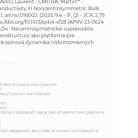
k
ARIO, Laurent - GMITRA, Martin** -
onductivity in Noncentrosymmetric Bulk
o
n
 art.no.016002. (2025: 9.4 - IF, Q1 - JCR, 2.79
c
s://doi.org/10.1103/qxb4-sf28
(APVV-23-0624
h
k
/24 : Necentrosymetrické supravodiče.
S
eroštructúry ako platforma pre
A
ová spinová dynamika nízkorozmerných
a
V
c
h
ch Web of Science Core Collection
S
S
Web of Science Core Collection
xoch
A
xoch
citačných databázach, ako je Web of Science Core Collection a
V
h
h
čných databázach, ako je Web of Science Core Collection a