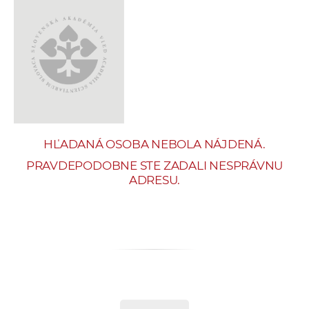
e
v
p
r
a
c
o
v
HĽADANÁ OSOBA NEBOLA NÁJDENÁ.
n
í
PRAVDEPODOBNE STE ZADALI NESPRÁVNU
ADRESU.
č
k
a
c
h
a
p
r