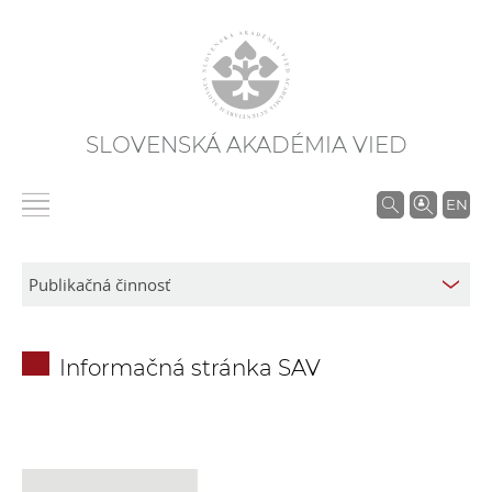
SLOVENSKÁ AKADÉMIA VIED
V
EN
y
h
ľ
a
d
Informačná stránka SAV
á
v
a
n
i