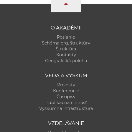
a
c
o
v
O AKADÉMII
n
Poslanie
í
Schéma org. štruktúry
k
Štruktúra
Kontakty
o
Geografická poloha
c
h
VEDA A VÝSKUM
S
Projekty
A
Konferencie
V
Časopisy
Publikačná činnosť
Výskumná infraštruktúra
VZDELÁVANIE