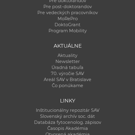
Pre doktorandov
Pre post-doktorandov
Pre vedeckých pracovníkov
MoRePro
DoktoGrant
Program Mobility
AKTUÁLNE
Aktuality
Newsletter
Úradná tabuľa
70. výročie SAV
Areál SAV v Bratislave
Čo ponúkame
LINKY
Inštitucionálny repozitár SAV
Slovenský archív soc. dát
Databáza fytocenolog. zápisov
Časopis Akadémia
Otvorená akadémia