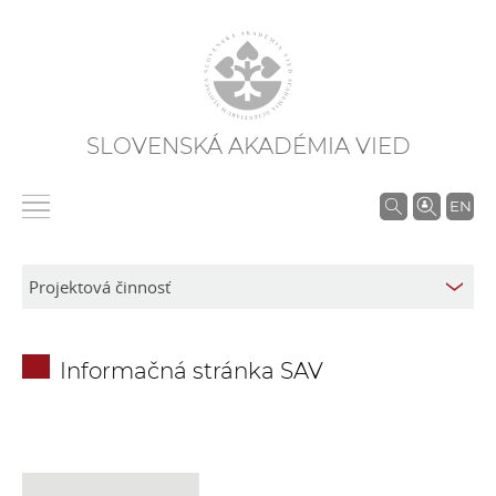
SLOVENSKÁ AKADÉMIA VIED
V
EN
y
h
ľ
a
d
Informačná stránka SAV
á
v
a
n
i