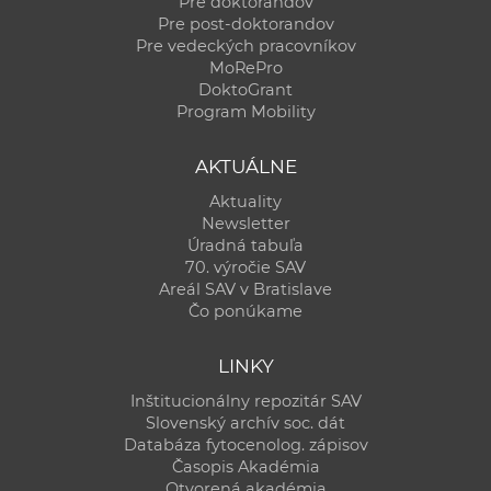
Pre doktorandov
Pre post-doktorandov
Pre vedeckých pracovníkov
MoRePro
DoktoGrant
Program Mobility
AKTUÁLNE
Aktuality
Newsletter
Úradná tabuľa
70. výročie SAV
Areál SAV v Bratislave
Čo ponúkame
LINKY
Inštitucionálny repozitár SAV
Slovenský archív soc. dát
Databáza fytocenolog. zápisov
Časopis Akadémia
Otvorená akadémia