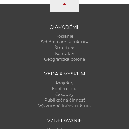
a
c
o
v
O AKADÉMII
n
Poslanie
í
Schéma org. štruktúry
k
Štruktúra
Kontakty
o
Geografická poloha
c
h
VEDA A VÝSKUM
S
Projekty
A
Konferencie
V
Časopisy
Publikačná činnosť
Výskumná infraštruktúra
VZDELÁVANIE