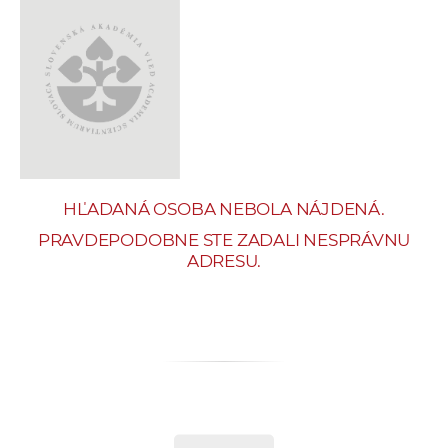
e
v
p
r
a
c
o
v
HĽADANÁ OSOBA NEBOLA NÁJDENÁ.
n
í
PRAVDEPODOBNE STE ZADALI NESPRÁVNU
ADRESU.
č
k
a
c
h
a
p
r