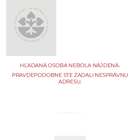
e
v
p
r
a
c
o
v
HĽADANÁ OSOBA NEBOLA NÁJDENÁ.
n
í
PRAVDEPODOBNE STE ZADALI NESPRÁVNU
ADRESU.
č
k
a
c
h
a
p
r