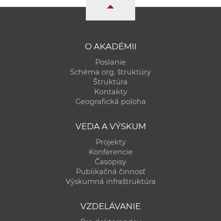
a
c
o
v
O AKADÉMII
n
Poslanie
í
Schéma org. štruktúry
k
Štruktúra
Kontakty
o
Geografická poloha
c
h
VEDA A VÝSKUM
S
Projekty
A
Konferencie
V
Časopisy
Publikačná činnosť
Výskumná infraštruktúra
VZDELÁVANIE