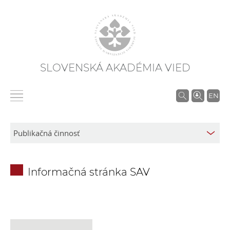
SLOVENSKÁ AKADÉMIA VIED
V
EN
y
h
ľ
a
d
Informačná stránka SAV
á
v
a
n
i