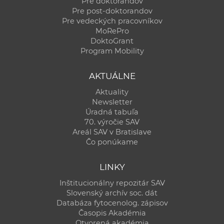
Pre doktorandov
Pre post-doktorandov
Pre vedeckých pracovníkov
MoRePro
DoktoGrant
Program Mobility
AKTUÁLNE
Aktuality
Newsletter
Úradná tabuľa
70. výročie SAV
Areál SAV v Bratislave
Čo ponúkame
LINKY
Inštitucionálny repozitár SAV
Slovenský archív soc. dát
Databáza fytocenolog. zápisov
Časopis Akadémia
Otvorená akadémia