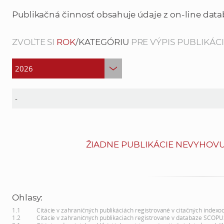
Publikačná činnosť obsahuje údaje z on-line data
ZVOĽTE SI
ROK
/KATEGÓRIU
PRE VÝPIS PUBLIKÁCIÍ
ŽIADNE PUBLIKÁCIE NEVYHOVU
Ohlasy:
1.1
Citácie v zahraničných publikáciách registrované v citačných indexo
1.2
Citácie v zahraničných publikáciách registrované v databáze SCOPU