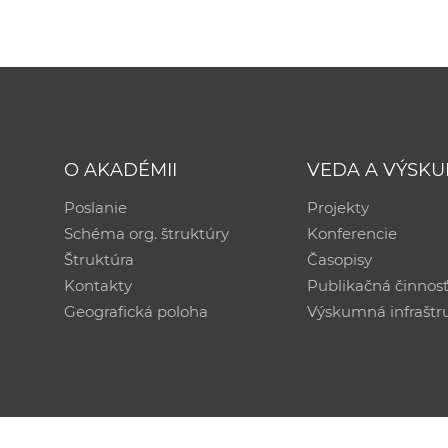
O AKADÉMII
VEDA A VÝSK
Poslanie
Projekty
Schéma org. štruktúry
Konferencie
Štruktúra
Časopisy
Kontakty
Publikačná činnos
Geografická poloha
Výskumná infraštr