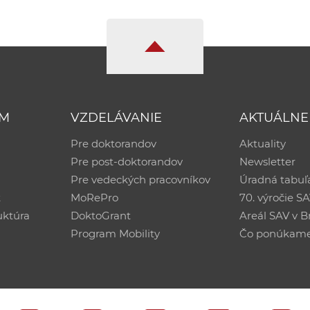
UM
VZDELÁVANIE
AKTUÁLNE
Pre doktorandov
Aktuality
Pre post-doktorandov
Newsletter
Pre vedeckých pracovníkov
Úradná tabuľ
ť
MoRePro
70. výročie S
uktúra
DoktoGrant
Areál SAV v Br
Program Mobility
Čo ponúkam