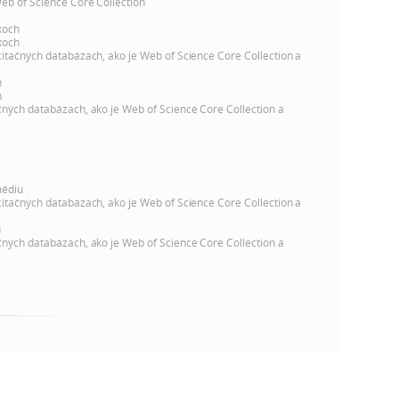
k
Web of Science Core Collection
o
xoch
n
xoch
c
citačných databázach, ako je Web of Science Core Collection a
h
k
h
S
h
čných databázach, ako je Web of Science Core Collection a
A
a
V
c
médiu
citačných databázach, ako je Web of Science Core Collection a
h
u
čných databázach, ako je Web of Science Core Collection a
S
A
V