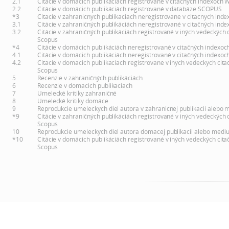
2.1
Citácie v domácich publikáciách registrované v citačných indexoch 
2.2
Citácie v domácich publikáciách registrované v databáze SCOPUS
*3
Citácie v zahraničných publikáciách neregistrované v citačných inde
3.1
Citácie v zahraničných publikáciách neregistrované v citačných inde
3.2
Citácie v zahraničných publikáciách registrované v iných vedeckých 
Scopus
*4
Citácie v domácich publikáciách neregistrované v citačných indexoc
4.1
Citácie v domácich publikáciách neregistrované v citačných indexoc
4.2
Citácie v domácich publikáciách registrované v iných vedeckých cita
Scopus
5
Recenzie v zahraničných publikáciách
6
Recenzie v domácich publikáciách
7
Umelecké kritiky zahraničné
8
Umelecké kritiky domáce
9
Reprodukcie umeleckých diel autora v zahraničnej publikácii alebo 
*9
Citácie v zahraničných publikáciách registrované v iných vedeckých 
Scopus
10
Reprodukcie umeleckých diel autora domácej publikácii alebo médi
*10
Citácie v domácich publikáciách registrované v iných vedeckých cita
Scopus