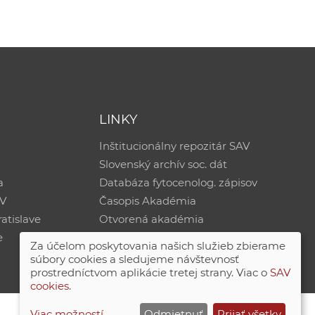
LINKY
Inštitucionálny repozitár SAV
Slovenský archív soc. dát
a
Databáza fytocenolog. zápisov
AV
Časopis Akadémia
atislave
Otvorená akadémia
e
Za účelom poskytovania našich služieb zbierame
súbory cookies a sledujeme návštevnosť
prostredníctvom aplikácie tretej strany. Viac o
SAV
cookies
.
Viac možností
Odmietnuť
Prijať všetky