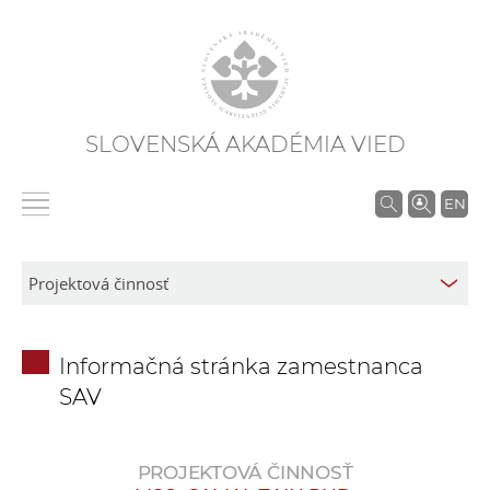
SLOVENSKÁ AKADÉMIA VIED
V
EN
y
h
ľ
a
d
Informačná stránka zamestnanca
á
SAV
v
a
n
PROJEKTOVÁ ČINNOSŤ
i