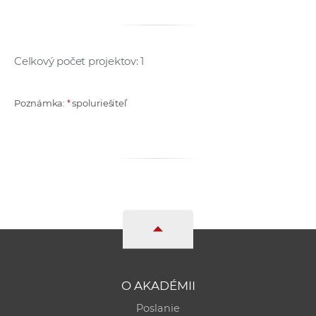
a
c
o
Celkový počet projektov: 1
v
n
í
Poznámka:
*
spoluriešiteľ
k
o
c
h
S
A
V
O AKADÉMII
Poslanie