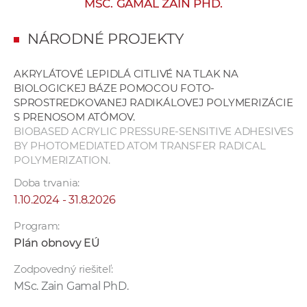
MSC. GAMAL ZAIN PHD.
e
v
NÁRODNÉ PROJEKTY
p
r
AKRYLÁTOVÉ LEPIDLÁ CITLIVÉ NA TLAK NA
a
BIOLOGICKEJ BÁZE POMOCOU FOTO-
c
SPROSTREDKOVANEJ RADIKÁLOVEJ POLYMERIZÁCIE
o
S PRENOSOM ATÓMOV.
v
BIOBASED ACRYLIC PRESSURE-SENSITIVE ADHESIVES
BY PHOTOMEDIATED ATOM TRANSFER RADICAL
n
POLYMERIZATION.
í
č
Doba trvania:
k
1.10.2024 - 31.8.2026
a
Program:
c
Plán obnovy EÚ
h
a
Zodpovedný riešiteľ:
p
MSc. Zain Gamal PhD.
r