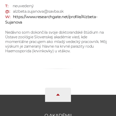
a
T:
neuvedený
c
@:
alzbeta.sujanova@savba.sk
W:
https://www.researchgate.net/profile/Alzbeta-
o
Sujanova
v
n
Nedávno som dokončila svoje doktorandské štúdium na
í
Ústave zoológie Slovenskej akadémie vied, kde
momentálne pracujem ako mladý vedecký pracovník. Môj
k
výskum je zameraný hlavne na krvné parazity rodu
o
Haemosporida (krvinkovky) u vtákov.
c
h
S
A
V
O AKADÉMII