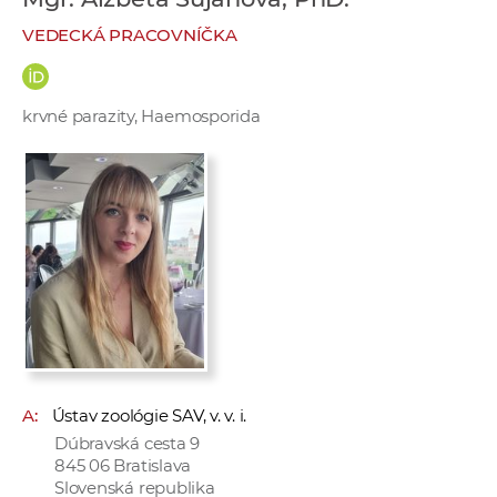
e
VEDECKÁ PRACOVNÍČKA
v
p
r
krvné parazity, Haemosporida
a
c
o
v
n
í
č
k
a
c
h
A:
Ústav zoológie SAV, v. v. i.
a
Dúbravská cesta 9
p
845 06 Bratislava
r
Slovenská republika