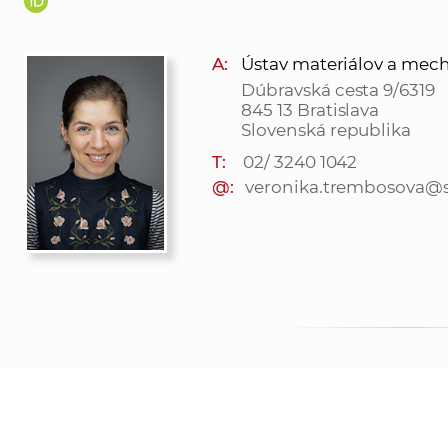
A:
Ústav materiálov a mechan
Dúbravská cesta 9/6319
845 13 Bratislava
Slovenská republika
T:
02/ 3240 1042
@:
veronika.trembosova@s