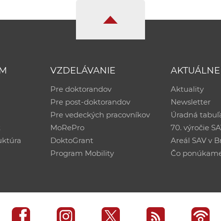
UM
VZDELÁVANIE
AKTUÁLNE
Pre doktorandov
Aktuality
Pre post-doktorandov
Newsletter
Pre vedeckých pracovníkov
Úradná tabuľ
ť
MoRePro
70. výročie S
uktúra
DoktoGrant
Areál SAV v Br
Program Mobility
Čo ponúkam