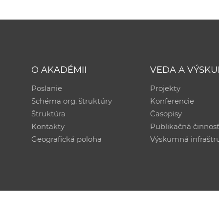
O AKADÉMII
VEDA A VÝSK
Poslanie
Projekty
Schéma org. štruktúry
Konferencie
Štruktúra
Časopisy
Kontakty
Publikačná činnos
Geografická poloha
Výskumná infraštr