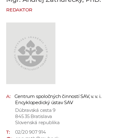
e
REDAKTOR
v
p
r
a
c
o
v
n
í
č
k
A:
Centrum spoločných činností SAV, v. v. i.
a
Encyklopedický ústav SAV
c
Dúbravská cesta 9
h
845 35 Bratislava
a
Slovenská republika
p
T:
02/20 907 914
r