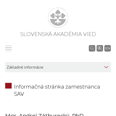
SLOVENSKÁ AKADÉMIA VIED
V
EN
y
h
ľ
a
d
Informačná stránka zamestnanca
á
SAV
v
a
n
i
Mgr. Andrej Záthurecký, PhD.