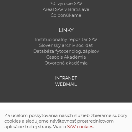
70. výročie SAV
Areál SAV v Bratislave
Čo ponúkame
LINKY
Inštitucionálny repozitár SAV
Slovenský archív soc. dát
Databáza fytocenolog. zápisov
Časopis Akadémia
Otvorená akadémia
INTRANET
WEBMAIL
Za účelom poskytovania našich služieb zbierame súbory
cookies a sledujeme návštevnosť prostredníctvom
aplikácie tretej strany. Viac o
SAV cookies
.