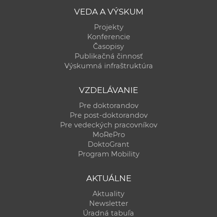
a
VEDA A VÝSKUM
c
Projekty
o
Konferencie
v
Časopisy
n
Publikačná činnosť
Výskumná infraštruktúra
í
k
VZDELÁVANIE
o
c
Pre doktorandov
Pre post-doktorandov
h
Pre vedeckých pracovníkov
S
MoRePro
A
DoktoGrant
V
Program Mobility
AKTUÁLNE
Aktuality
Newsletter
Úradná tabuľa