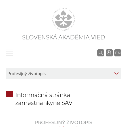
SLOVENSKÁ AKADÉMIA VIED
V
EN
y
h
ľ
a
d
Informačná stránka
á
zamestnankyne SAV
v
a
n
PROFESIJNÝ ŽIVOTOPIS
i