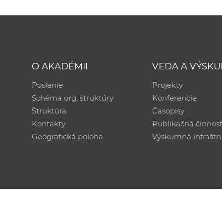
O AKADÉMII
VEDA A VÝSK
Poslanie
Projekty
Schéma org. štruktúry
Konferencie
Štruktúra
Časopisy
Kontakty
Publikačná činnos
Geografická poloha
Výskumná infraštr