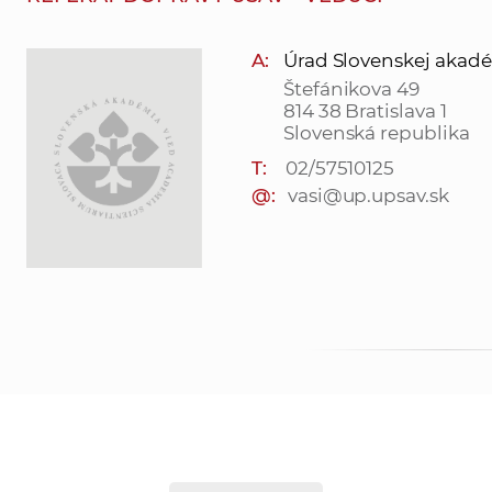
A:
Úrad Slovenskej akadé
Štefánikova 49
814 38 Bratislava 1
Slovenská republika
T:
02/57510125
@:
vasi@up.upsav.sk