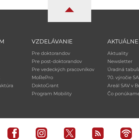
UM
VZDELÁVANIE
AKTUÁLNE
Pre doktorandov
Aktuality
Pre post-doktorandov
Newsletter
Pre vedeckých pracovníkov
Úradná tabuľ
ť
MoRePro
70. výročie S
uktúra
DoktoGrant
Areál SAV v Br
Program Mobility
Čo ponúkam