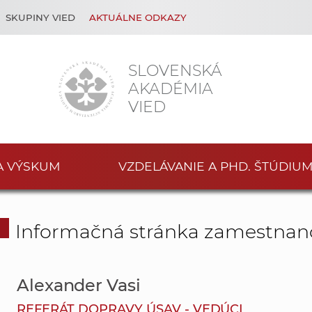
SKUPINY VIED
AKTUÁLNE ODKAZY
SLOVENSKÁ
AKADÉMIA
VIED
A VÝSKUM
VZDELÁVANIE A PHD. ŠTÚDIU
Informačná stránka zamestnan
Alexander Vasi
REFERÁT DOPRAVY ÚSAV - VEDÚCI