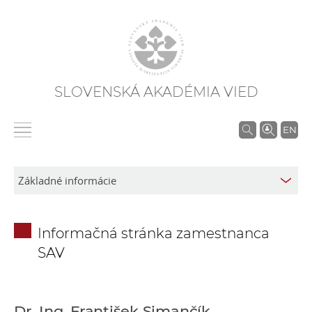
SLOVENSKÁ AKADÉMIA VIED
V
EN
y
h
ľ
a
d
Informačná stránka zamestnanca
á
SAV
v
a
n
i
Dr. Ing. František Simančík