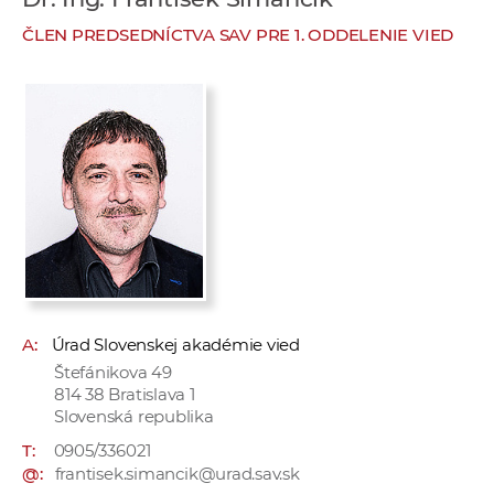
e
ČLEN PREDSEDNÍCTVA SAV PRE 1. ODDELENIE VIED
v
p
r
a
c
o
v
n
í
č
k
A:
Úrad Slovenskej akadémie vied
a
Štefánikova 49
c
814 38 Bratislava 1
h
Slovenská republika
a
T:
0905/336021
p
@:
frantisek.simancik@urad.sav.sk
r