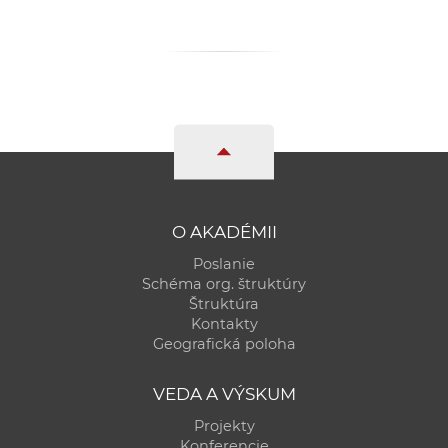
a
c
o
v
n
í
k
o
c
O AKADÉMII
h
Poslanie
S
Schéma org. štruktúry
A
Štruktúra
V
Kontakty
Geografická poloha
VEDA A VÝSKUM
Projekty
Konferencie