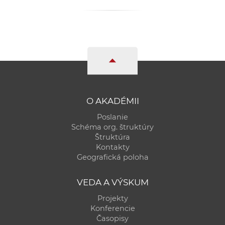
a
c
o
v
n
í
k
o
O AKADÉMII
c
Poslanie
h
Schéma org. štruktúry
S
Štruktúra
A
Kontakty
Geografická poloha
V
VEDA A VÝSKUM
Projekty
Konferencie
Časopisy