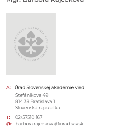
e
v
p
r
a
c
o
v
n
í
č
A:
Úrad Slovenskej akadémie vied
k
Štefánikova 49
a
814 38 Bratislava 1
c
Slovenská republika
h
T:
02/57510 167
a
@:
barbora.rajcekova@urad.sav.sk
p
r