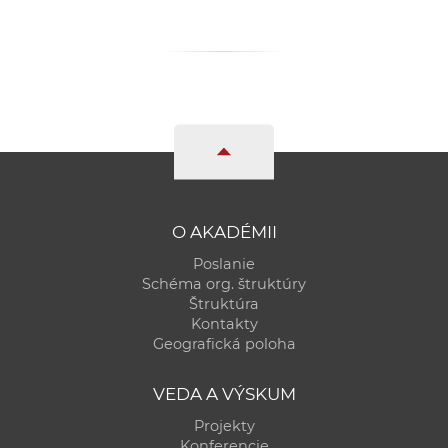
a
c
o
v
n
í
k
o
c
O AKADÉMII
h
Poslanie
S
Schéma org. štruktúry
A
Štruktúra
V
Kontakty
Geografická poloha
VEDA A VÝSKUM
Projekty
Konferencie