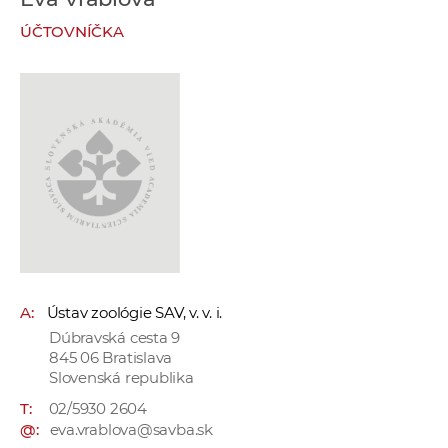
e
ÚČTOVNÍČKA
v
p
r
a
c
o
v
n
í
č
k
A:
Ústav zoológie SAV, v. v. i.
a
Dúbravská cesta 9
c
845 06 Bratislava
h
Slovenská republika
a
T:
02/5930 2604
p
@:
eva.vrablova@savba.sk
r