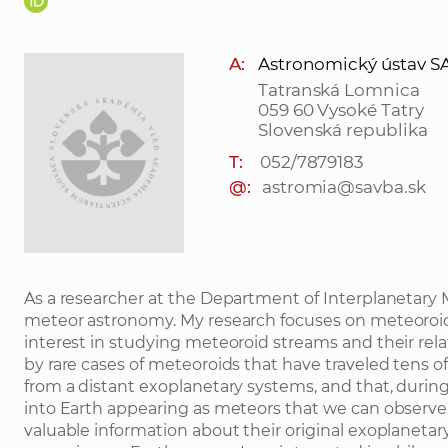
A:
Astronomický ústav SAV, 
Tatranská Lomnica
059 60 Vysoké Tatry
Slovenská republika
T:
052/7879183
@:
astromia@savba.sk
As a researcher at the Department of Interplanetary Mat
meteor astronomy. My research focuses on meteoroids 
interest in studying meteoroid streams and their rela
by rare cases of meteoroids that have traveled tens 
from a distant exoplanetary systems, and that, during 
into Earth appearing as meteors that we can observe. 
valuable information about their original exoplaneta