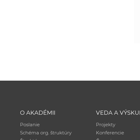
O AKADÉMII
VEDA A VÝSK
Poslanie
Projekty
Schéma org. štruktúry
Konferencie