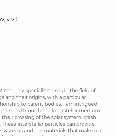
o
v
n
n
v. v. i.
í
i
č
k
e
a
c
n
h
a
a
p
r
s
ter, my specialization is in the field of
a
and their origins, with a particular
c
t
tionship to parent bodies. I am intrigued
o
of parsecs through the interstellar medium
v
their crossing of the solar system, crash
r
n
These interstellar particles can provide
í
ry systems and the materials that make up
á