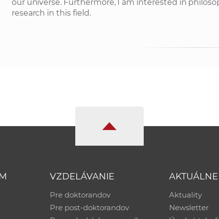
our universe. Furthermore, I am interested in philoso
research in this field.
UM
VZDELÁVANIE
AKTUÁLNE
Pre doktorandov
Aktuality
Pre post-doktorandov
Newsletter