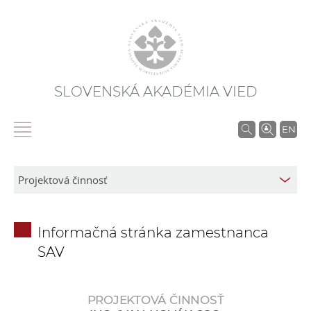
SLOVENSKÁ AKADÉMIA VIED
V
EN
y
h
ľ
a
d
Informačná stránka zamestnanca
á
SAV
v
a
n
PROJEKTOVÁ ČINNOSŤ
i