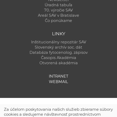
Úradná tabuľa
70. výročie SAV
Areál SAV v Bratislave
Čo ponúkame
LINKY
Inštitucionálny repozitár SAV
Slovenský archív soc. dát
Databáza fytocenolog. zápisov
Časopis Akadémia
Otvorená akadémia
INTRANET
WEBMAIL
Za účelom poskytovania našich služieb zbierame súbory
cookies a sledujeme návštevnosť prostredníctvom