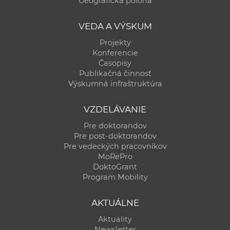
Geografická poloha
a
c
VEDA A VÝSKUM
o
Projekty
v
Konferencie
n
Časopisy
í
Publikačná činnosť
Výskumná infraštruktúra
k
o
VZDELÁVANIE
c
h
Pre doktorandov
Pre post-doktorandov
S
Pre vedeckých pracovníkov
A
MoRePro
V
DoktoGrant
Program Mobility
AKTUÁLNE
Aktuality
Newsletter