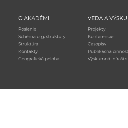
O AKADÉMII
VEDA A VÝSK
Poslanie
Projekty
Schéma org. štruktúry
Konferencie
Štruktúra
Časopisy
Kontakty
Publikačná činnos
Geografická poloha
Výskumná infraštr
Technická podpora:
CSČ SAV, v. v. i. - Výpočtové str