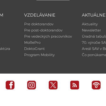
UM
VZDELÁVANIE
AKTUÁLNE
Pre doktorandov
Aktuality
Pre post-doktorandov
Newsletter
Pre vedeckých pracovníkov
Úradná tabuľ
ť
MoRePro
70. výročie S
uktúra
DoktoGrant
Areál SAV v Br
Program Mobility
Čo ponúkam
edisko SAV