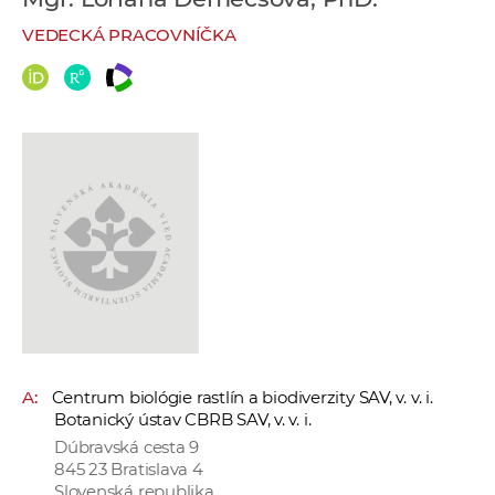
e
VEDECKÁ PRACOVNÍČKA
v
p
r
a
c
o
v
n
í
č
k
a
c
A:
Centrum biológie rastlín a biodiverzity SAV, v. v. i.
h
Botanický ústav CBRB SAV, v. v. i.
a
Dúbravská cesta 9
p
845 23 Bratislava 4
r
Slovenská republika