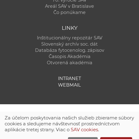
70. výročie SAV
Areál SAV v Bratislave
Čo ponúkame
LINKY
Inštitucionálny repozitár SAV
Slovenský archív soc. dát
Databáza fytocenolog. zápisov
Časopis Akadémia
Otvorená akadémia
INTRANET
WEBMAIL
Za účelom poskytovania našich služieb zbierame súbory
cookies a sledujeme návštevnosť prostredníctvom
aplikácie tretej strany. Viac o
SAV cookies
.
Technická podpora:
CSČ SAV, v. v. i. - Výpočtové stredisko SAV