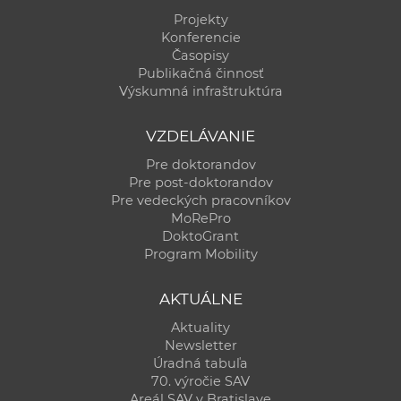
Projekty
Konferencie
Časopisy
Publikačná činnosť
Výskumná infraštruktúra
VZDELÁVANIE
Pre doktorandov
Pre post-doktorandov
Pre vedeckých pracovníkov
MoRePro
DoktoGrant
Program Mobility
AKTUÁLNE
Aktuality
Newsletter
Úradná tabuľa
70. výročie SAV
Areál SAV v Bratislave