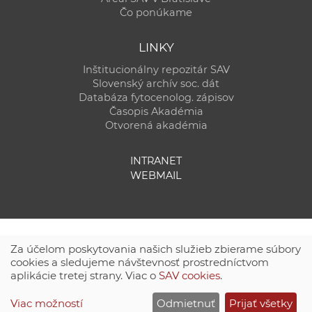
Čo ponúkame
LINKY
Inštitucionálny repozitár SAV
Slovenský archív soc. dát
Databáza fytocenolog. zápisov
Časopis Akadémia
Otvorená akadémia
INTRANET
WEBMAIL
Za účelom poskytovania našich služieb zbierame súbory
cookies a sledujeme návštevnosť prostredníctvom
aplikácie tretej strany. Viac o
SAV cookies
.
Technická podpora:
CSČ SAV, v. v. i. - Výpočtové stredisko SAV
Viac možností
Odmietnuť
Prijať všetky
Site map
|
Zásady ochrany súkromných údajov