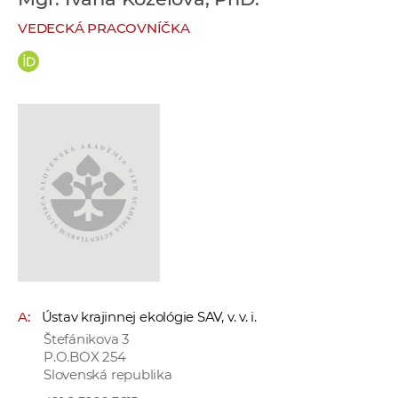
e
VEDECKÁ PRACOVNÍČKA
v
p
r
a
c
o
v
n
í
č
k
a
c
A:
Ústav krajinnej ekológie SAV, v. v. i.
h
Štefánikova 3
a
P.O.BOX 254
p
Slovenská republika
r