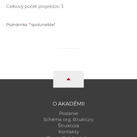
Celkový počet projektov: 3
Poznámka:
*
spoluriešiteľ
O AKADÉMII
Poslanie
Schéma org. štruktúry
Štruktúra
Kontakty