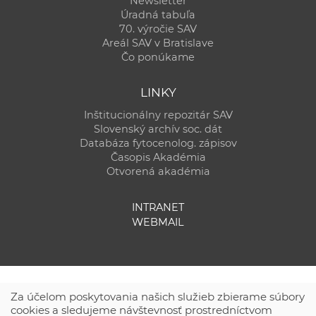
Newsletter
Úradná tabuľa
70. výročie SAV
Areál SAV v Bratislave
Čo ponúkame
LINKY
Inštitucionálny repozitár SAV
Slovenský archív soc. dát
Databáza fytocenolog. zápisov
Časopis Akadémia
Otvorená akadémia
INTRANET
WEBMAIL
Za účelom poskytovania našich služieb zbierame súbory
cookies a sledujeme návštevnosť prostredníctvom