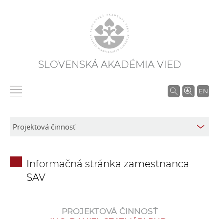
SLOVENSKÁ AKADÉMIA VIED
V
EN
y
h
ľ
a
d
Informačná stránka zamestnanca
á
SAV
v
a
n
PROJEKTOVÁ ČINNOSŤ
i