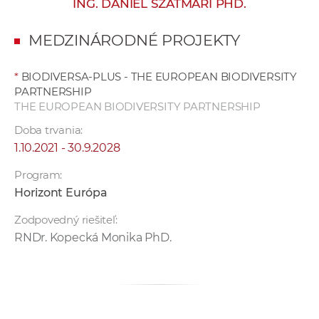
ING. DANIEL SZATMÁRI PHD.
e
v
MEDZINÁRODNÉ PROJEKTY
p
r
*
BIODIVERSA-PLUS - THE EUROPEAN BIODIVERSITY
a
PARTNERSHIP
c
THE EUROPEAN BIODIVERSITY PARTNERSHIP
o
Doba trvania:
v
1.10.2021 - 30.9.2028
n
í
Program:
č
Horizont Európa
k
Zodpovedný riešiteľ:
a
RNDr. Kopecká Monika PhD.
c
h
a
p
r