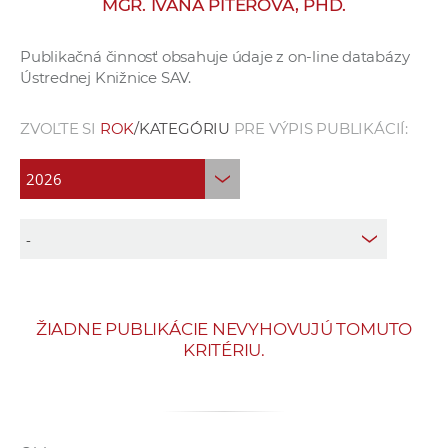
MGR. IVANA PITEROVÁ, PHD.
e
v
Publikačná činnosť obsahuje údaje z on-line databázy
p
Ústrednej Knižnice SAV.
r
a
ZVOĽTE SI
ROK
/KATEGÓRIU
PRE VÝPIS PUBLIKÁCIÍ:
c
o
v
n
í
č
k
a
ŽIADNE PUBLIKÁCIE NEVYHOVUJÚ TOMUTO
c
KRITÉRIU.
h
a
p
r