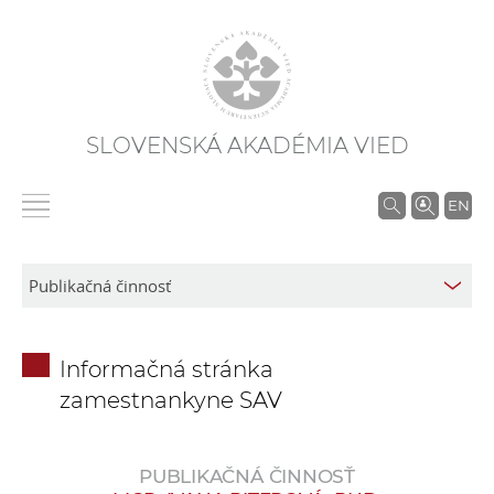
SLOVENSKÁ AKADÉMIA VIED
V
EN
y
h
ľ
a
d
Informačná stránka
á
zamestnankyne SAV
v
a
n
PUBLIKAČNÁ ČINNOSŤ
i