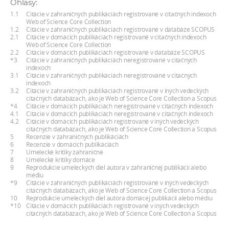
Ohlasy:
a
1.1
Citácie v zahraničných publikáciách registrované v citačných indexoch
c
Web of Science Core Collection
1.2
Citácie v zahraničných publikáciách registrované v databáze SCOPUS
o
2.1
Citácie v domácich publikáciách registrované v citačných indexoch
Web of Science Core Collection
v
2.2
Citácie v domácich publikáciách registrované v databáze SCOPUS
n
*3
Citácie v zahraničných publikáciách neregistrované v citačných
indexoch
í
3.1
Citácie v zahraničných publikáciách neregistrované v citačných
indexoch
k
3.2
Citácie v zahraničných publikáciách registrované v iných vedeckých
o
citačných databázach, ako je Web of Science Core Collection a Scopus
*4
Citácie v domácich publikáciách neregistrované v citačných indexoch
c
4.1
Citácie v domácich publikáciách neregistrované v citačných indexoch
4.2
Citácie v domácich publikáciách registrované v iných vedeckých
h
citačných databázach, ako je Web of Science Core Collection a Scopus
S
5
Recenzie v zahraničných publikáciách
6
Recenzie v domácich publikáciách
A
7
Umelecké kritiky zahraničné
8
Umelecké kritiky domáce
V
9
Reprodukcie umeleckých diel autora v zahraničnej publikácii alebo
médiu
*9
Citácie v zahraničných publikáciách registrované v iných vedeckých
citačných databázach, ako je Web of Science Core Collection a Scopus
10
Reprodukcie umeleckých diel autora domácej publikácii alebo médiu
*10
Citácie v domácich publikáciách registrované v iných vedeckých
citačných databázach, ako je Web of Science Core Collection a Scopus