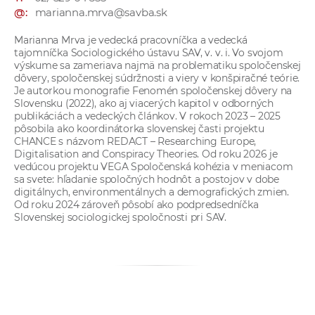
a
@:
marianna.mrva@savba.sk
c
Marianna Mrva je vedecká pracovníčka a vedecká
o
tajomníčka Sociologického ústavu SAV, v. v. i. Vo svojom
v
výskume sa zameriava najmä na problematiku spoločenskej
dôvery, spoločenskej súdržnosti a viery v konšpiračné teórie.
n
Je autorkou monografie Fenomén spoločenskej dôvery na
í
Slovensku (2022), ako aj viacerých kapitol v odborných
k
publikáciách a vedeckých článkov. V rokoch 2023 – 2025
pôsobila ako koordinátorka slovenskej časti projektu
o
CHANCE s názvom REDACT – Researching Europe,
c
Digitalisation and Conspiracy Theories. Od roku 2026 je
vedúcou projektu VEGA Spoločenská kohézia v meniacom
h
sa svete: hľadanie spoločných hodnôt a postojov v dobe
S
digitálnych, environmentálnych a demografických zmien.
A
Od roku 2024 zároveň pôsobí ako podpredsedníčka
Slovenskej sociologickej spoločnosti pri SAV.
V