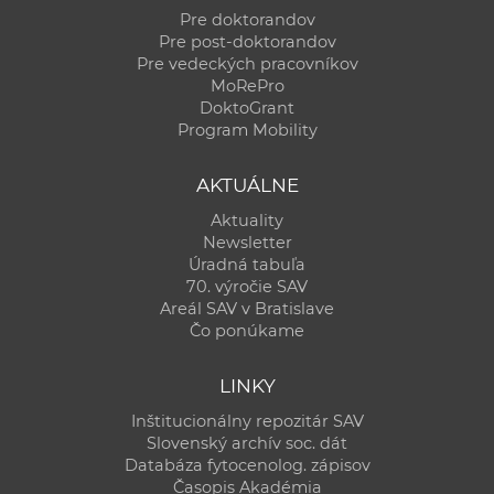
Pre doktorandov
Pre post-doktorandov
Pre vedeckých pracovníkov
MoRePro
DoktoGrant
Program Mobility
AKTUÁLNE
Aktuality
Newsletter
Úradná tabuľa
70. výročie SAV
Areál SAV v Bratislave
Čo ponúkame
LINKY
Inštitucionálny repozitár SAV
Slovenský archív soc. dát
Databáza fytocenolog. zápisov
Časopis Akadémia