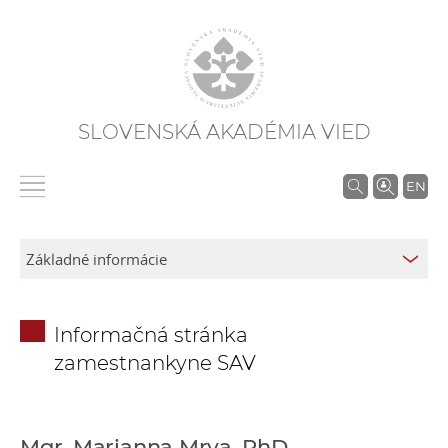
SLOVENSKÁ AKADÉMIA VIED
V
EN
y
h
ľ
a
d
Informačná stránka
á
zamestnankyne SAV
v
a
n
i
Mgr. Marianna Mrva, PhD.