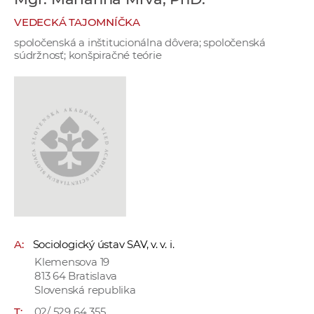
e
VEDECKÁ TAJOMNÍČKA
v
spoločenská a inštitucionálna dôvera; spoločenská
p
súdržnosť; konšpiračné teórie
r
a
c
o
v
n
í
č
k
a
c
A:
Sociologický ústav SAV, v. v. i.
h
Klemensova 19
a
813 64 Bratislava
p
Slovenská republika
r
T:
02/ 529 64 355