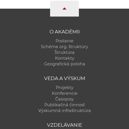
O AKADÉMII
Poslanie
Schéma org. štruktúry
Štruktúra
Kontakty
Geografická poloha
VEDA A VÝSKUM
Projekty
Konferencie
Časopisy
Publikačná činnosť
Výskumná infraštruktúra
VZDELÁVANIE