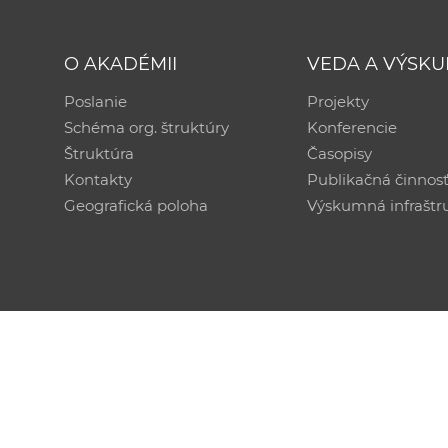
O AKADÉMII
VEDA A VÝSK
Poslanie
Projekty
Schéma org. štruktúry
Konferencie
Štruktúra
Časopisy
Kontakty
Publikačná činnos
Geografická poloha
Výskumná infraštr
Technická podpora:
CSČ SAV, v. v. i. - Výpočtové str