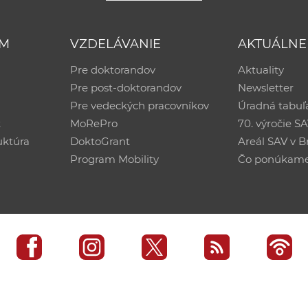
UM
VZDELÁVANIE
AKTUÁLNE
Pre doktorandov
Aktuality
Pre post-doktorandov
Newsletter
Pre vedeckých pracovníkov
Úradná tabuľ
ť
MoRePro
70. výročie S
uktúra
DoktoGrant
Areál SAV v Br
Program Mobility
Čo ponúkam
edisko SAV