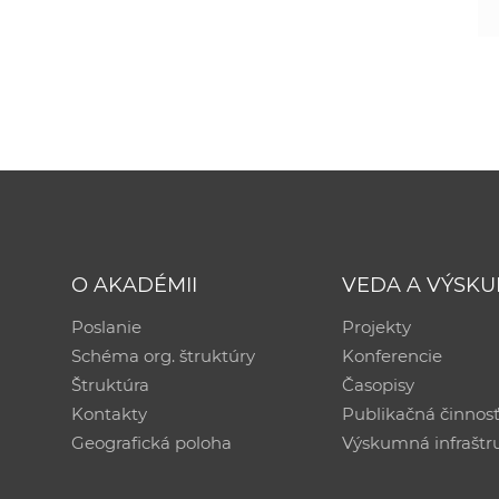
O AKADÉMII
VEDA A VÝSK
Poslanie
Projekty
Schéma org. štruktúry
Konferencie
Štruktúra
Časopisy
Kontakty
Publikačná činnos
Geografická poloha
Výskumná infraštr