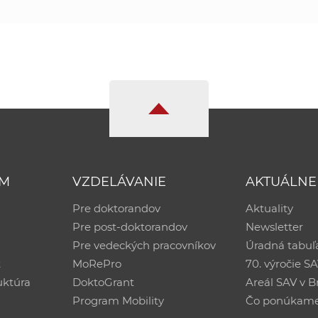
UM
VZDELÁVANIE
AKTUÁLNE
Pre doktorandov
Aktuality
Pre post-doktorandov
Newsletter
Pre vedeckých pracovníkov
Úradná tabuľ
ť
MoRePro
70. výročie S
uktúra
DoktoGrant
Areál SAV v Br
Program Mobility
Čo ponúkam