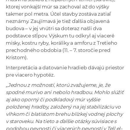
ktorej vonkajší múr sa zachoval až do výšky
takmer pol metra. Účel stavby zostáva zatiaľ
neznámy. Zaujímavá je tiež ďalšia objavená
budova – v jej vnútri sa doteraz našli dva
podstavce stĺpov. Výskum tu odkryl aj viaceré
misky, kostru ryby, koráliky a amforu z Tretieho
prechodného obdobia (11. – 7. storočie pred
Kristom).
Interpretácia a datovanie hradieb dávajú priestor
pre viacero hypotéz.
„Jednou z možností, ktorú zvažujeme, je, že
spodné murivo ani nebolo hradbou. Mohlo slúžiť
aj ako oporný či podkladový múr vyššie
položenej hradby, založený na jej stabilizáciu vo
vlhkom či blatistom brehu blízkej vodnej plochy
v staroveku. Na tieto a ďalšie otázky súvisiace s
podobou pevnosti či viacerých pevností v Tell el-