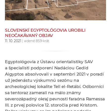
e
v
p
r
a
SLOVENSKÍ EGYPTOLÓGOVIA UROBILI
c
NEOČAKÁVANÝ OBJAV
o
11. 10. 2021
| videné 859-krát
v
n
í
Egyptológovia z Ústavu orientalistiky SAV
č
a špecialisti podporení Nadáciou Gedíd
k
Aigyptos absolvovali v septembri 2021 v poradí
a
už jedenástu výskumnú sezónu na
c
archeologickej lokalite Tell el-Retábí. Odborníci
h
sa tentoraz zamerali na málo známy
a
severozápadný okraj pevnosti faraóna Ramessa
p
III. z prvej polovice 12. storočia pred Kristom.
r