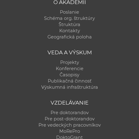
O AKADÉMII
Poslanie
Schéma org. štruktúry
Štruktúra
Kontakty
Geografická poloha
VEDA A VÝSKUM
Projekty
Konferencie
Časopisy
Publikačná činnosť
Výskumná infraštruktúra
VZDELÁVANIE
Pre doktorandov
Pre post-doktorandov
Pre vedeckých pracovníkov
MoRePro
DoktoGrant