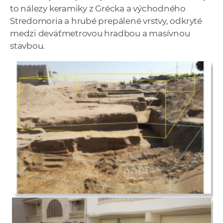
to nálezy keramiky z Grécka a východného
Stredomoria a hrubé prepálené vrstvy, odkryté
medzi deväťmetrovou hradbou a masívnou
stavbou.