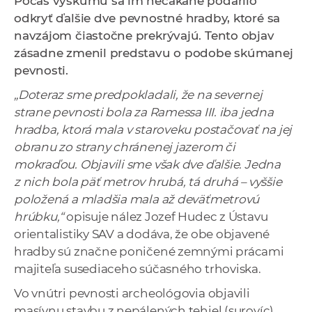
Počas výskumu sa im nečakane podarilo
a
odkryť ďalšie dve pevnostné hradby, ktoré sa
c
navzájom čiastočne prekrývajú. Tento objav
o
zásadne zmenil predstavu o podobe skúmanej
v
pevnosti.
n
„Doteraz sme predpokladali, že na severnej
í
strane pevnosti bola za Ramessa III. iba jedna
k
hradba, ktorá mala v staroveku postačovať na jej
o
obranu zo strany chránenej jazerom či
c
mokraďou. Objavili sme však dve ďalšie. Jedna
h
z nich bola päť metrov hrubá, tá druhá – vyššie
S
položená a mladšia mala až deväťmetrovú
A
hrúbku,“
opisuje nález Jozef Hudec z Ústavu
V
orientalistiky SAV a dodáva, že obe objavené
hradby sú značne poničené zemnými prácami
majiteľa susediaceho súčasného trhoviska.
Vo vnútri pevnosti archeológovia objavili
masívnu stavbu z nepálených tehiel (surovíc),