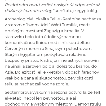
Retábí nám budú vedieť poskytnúť odpovede až
ďalšie výskumné sezóny,“
konštatuje egyptológ.
Archeologická lokalita Tell el-Retábí sa nachádza
v starom nílskom údolí Wádí Tumilát, medzi
dnešnými mestami Zagazig a Ismailía. V
staroveku bolo toto údolie významnou
komunikačnou líniou medzi nílskou deltou,
Červeným morom a Sinajským polostrovom.
Starým Egypťanom poskytovalo relatívne
bezpečný prístup k zdrojom nerastných surovín
na Sinaji a zároveň bolo aj dôležitou bránou do
Ázie. Dôležitosť Tell el-Retábí v dobách faraónov
však bola daná aj skutočnosťou, že v blízkosti
tellu sa nachádzali vodné zdroje.
Septembrová výskumná sezóna potvrdila, že Tell
el-Retábí nebol len pevnosťou, ale aj
obchodným a výrobným miestom. Demonštrujú