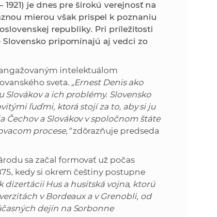
k
– 1921) je dnes pre širokú verejnosť na
o
znou mierou však prispel k poznaniu
n
c
oslovenskej republiky. Pri príležitosti
h
re Slovensko pripomínajú aj vedci zo
k
S
A
a
m angažovaným intelektuálom
V
slovanského sveta.
„Ernest Denis ako
c
u Slovákov a ich problémy. Slovensko
tými ľuďmi, ktorá stojí za to, aby si ju
h
ia Čechov a Slovákov v spoločnom štáte
ovacom procese,“
zdôrazňuje predseda
S
rodu sa začal formovať už počas
A
875, kedy si okrem češtiny postupne
k dizertácii Hus a husitská vojna, ktorú
V
verzitách v Bordeaux a v Grenobli, od
súčasných dejín na Sorbonne