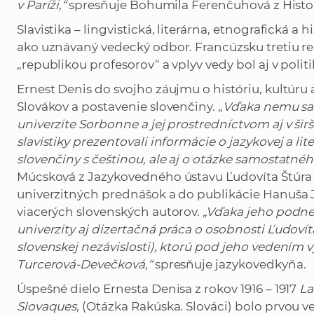
v Paríži,“
spresňuje Bohumila Ferenčuhová z Histo
Slavistika – lingvistická, literárna, etnografická a 
ako uznávaný vedecký odbor. Francúzsku tretiu rep
„republikou profesorov“ a vplyv vedy bol aj v poli
Ernest Denis do svojho záujmu o históriu, kultúru
Slovákov a postavenie slovenčiny. „
Vďaka nemu sa
univerzite Sorbonne a jej prostredníctvom aj v š
slavistiky prezentovali informácie o jazykovej a lite
slovenčiny s češtinou, ale aj o otázke samostatné
Múcsková z Jazykovedného ústavu Ľudovíta Štúra 
univerzitných prednášok a do publikácie Hanuša Je
viacerých slovenských autorov.
„Vďaka jeho podnet
univerzity
aj dizertačná práca o osobnosti Ľudovít
slovenskej nezávislosti), ktorú pod jeho vedením 
Turcerová-Devečková,“
spresňuje jazykovedkyňa.
Úspešné dielo Ernesta Denisa z rokov 1916 – 1917
La
Slovaques,
(Otázka Rakúska. Slováci) bolo prvou 