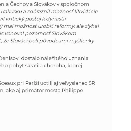
enia Čechov a Slovákov v spoločnom
ť Rakúsku a zdôraznil možnosť likvidácie
 kritický postoj k dynastii
ý mal možnosť urobiť reformy, ale zlyhal
enis venoval pozornosť Slovákom
t, že Slováci boli pôvodcami myšlienky
Denisovi dostalo náležitého uznania
eho pobyt skrátila choroba, ktorej
eaux pri Paríži uctili aj veľvyslanec SR
n, ako aj primátor mesta Philippe