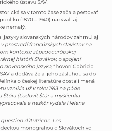
rického ústavu SAV.
historická sa v tomto čase začala pestovať
ubliku (1870 – 1940) nazývali aj
tike nemalý.
 a jazyky slovanských národov zahrnul aj
 v
prostredí francúzskych slavistov na
iršom kontexte západoeurópskej
rárnej histórii Slovákov, o spojení
ho slovenského jazyka,“
hovorí Gabriela
SAV a dodáva že aj jeho zásluhou sa do
línka o českej literatúre dostali mená
u vznikla už v roku 1913 na pôde
a Štúra (Ľudovít Štúr a myšlienka
vypracovala a neskôr vydala Helena
 question d’Autriche. Les
vedeckou monografiou o Slovákoch vo