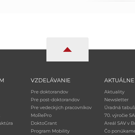
UM
VZDELÁVANIE
AKTUÁLNE
Pre doktorandov
Aktuality
Pre post-doktorandov
Newsletter
Pre vedeckých pracovníkov
Úradná tabuľ
ť
MoRePro
70. výročie S
uktúra
DoktoGrant
Areál SAV v Br
Program Mobility
Čo ponúkam