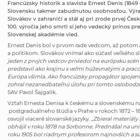
Francúzsky historik a slavista Ernest Denis (1849 
Slovensku takmer zabudnutou osobnosťou. Výra
Slovákov v zahraničí a stál aj pri zrode prvej Česk
100. výročia jeho smrti si jeho vedecký prínos p
Slovenskej akadémie vied.
Ernest Denis bol v prvom rade vedcom, až poto
a politikom. Slovákov vnímal ako súčasť veľkého 
jeden z prvých vedcov priviedol na európsku scén
predstavil ako krajinu s veľmi húževnatými a pracovi
Európa všimla. Ako francúzsky propagátor spojen
zohral nezanedbateľnú úlohu pri tomto oslobodz
SAV Pavol Šajgalík.
Vzťah Ernesta Denisa k českému a slovenskému ná
postgraduálneho štúdia v Prahe v rokoch 1872 – 1
osvojil viaceré slovanské jazyky. „
Zbieral materiály 
obhájil v roku 1878 na Sorbonne. Prednášal na uni
roku 1905 bol riadnym profesorom najnovších a 