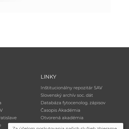
LINKY
Inštitucionálny repozitár SAV
Slovenský archív soc. dát
a
Databáza fytocenolog. zápisov
AV
Časopis Akadémia
atislave
Otvorená akadémia
e
Za účelom poskytovania našich služieb zbierame