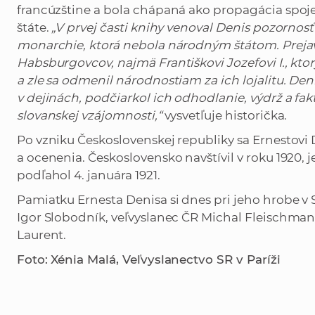
francúzštine a bola chápaná ako propagácia spoj
štáte.
„V prvej časti knihy venoval Denis pozornos
monarchie, ktorá nebola národným štátom. Prejavil
Habsburgovcov, najmä Františkovi Jozefovi I., ktor
a zle sa odmenil národnostiam za ich lojalitu. D
v dejinách,
podčiarkol ich odhodlanie, výdrž a fak
slovanskej vzájomnosti,“
vysvetľuje historička.
Po vzniku Československej republiky sa Ernestovi 
a ocenenia. Československo navštívil v roku 1920, j
podľahol 4. januára 1921.
Pamiatku Ernesta Denisa si dnes pri jeho hrobe v Sc
Igor Slobodník, veľvyslanec ČR Michal Fleischman
Laurent.
Foto: Xénia Malá, Veľvyslanectvo SR v Paríži