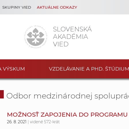
SKUPINY VIED
AKTUÁLNE ODKAZY
SLOVENSKÁ
AKADÉMIA
VIED
A VÝSKUM
VZDELÁVANIE A PHD. ŠTÚDIU
Odbor medzinárodnej spoluprá
MOŽNOSŤ ZAPOJENIA DO PROGRAMU 
26. 8. 2021
| videné 572-krát