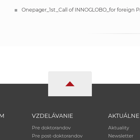
Onepager_1st_Call of INNOGLOBO_for foreign P
UM
VZDELÁVANIE
AKTUÁLNE
Pre doktorandov
Aktuality
Pre post-doktorandov
Newsletter