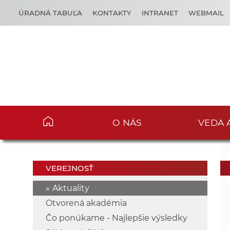
ÚRADNÁ TABUĽA
KONTAKTY
INTRANET
WEBMAIL
O NÁS
VEDA 
VEREJNOSŤ
Aktuality
Otvorená akadémia
Čo ponúkame - Najlepšie výsledky