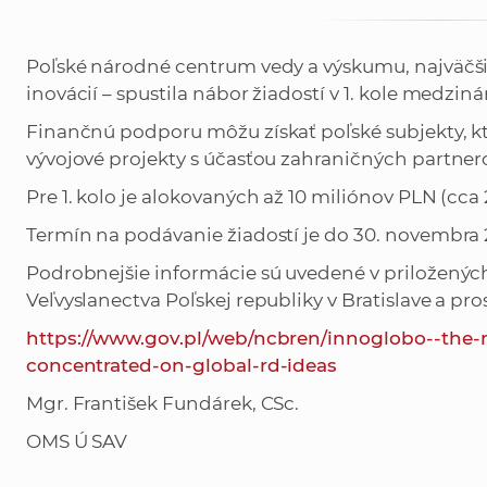
Poľské národné centrum vedy a výskumu, najväčši
inovácií – spustila nábor žiadostí v 1. kole me
Finančnú podporu môžu získať poľské subjekty, k
vývojové projekty s účasťou zahraničných partner
Pre 1. kolo je alokovaných až 10 miliónov PLN (cca 
Termín na podávanie žiadostí je do 30. novembra 
Podrobnejšie informácie sú uvedené v priloženýc
Veľvyslanectva Poľskej republiky v Bratislave a p
https://www.gov.pl/web/ncbr­en/innoglobo--th
concentrated-on-global-rd-ideas
Mgr. František Fundárek, CSc.
OMS Ú SAV