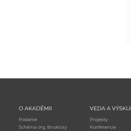
O AKADÉMII
VEDA A VÝSK
Poslanie
Projekty
Schéma org. štruktúry
Konferencie