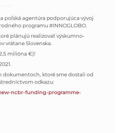
o
v
n
n
a poľská agentúra podporujúca vývoj
í
dzinárodného programu #INNOGLOBO.
i
č
toré plánujú realizovať výskumno-
k
e
ov vrátane Slovenska.
a
c
2,5 milióna €)!
n
h
2021.
a
a
h dokumentoch, ktoré sme dostali od
p
rostredníctvom odkazu:
r
s
a
e-new-ncbr-funding-programme-
c
t
o
v
r
n
í
á