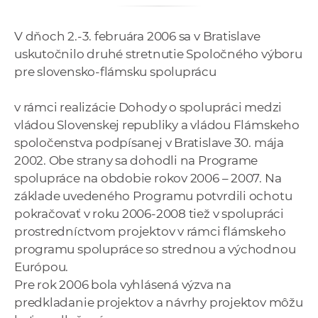
e
v
V dňoch 2.-3. februára 2006 sa v Bratislave
p
uskutočnilo druhé stretnutie Spoločného výboru
r
pre slovensko-flámsku spoluprácu
a
c
v rámci realizácie Dohody o spolupráci medzi
o
vládou Slovenskej republiky a vládou Flámskeho
v
spoločenstva podpísanej v Bratislave 30. mája
n
2002. Obe strany sa dohodli na Programe
í
spolupráce na obdobie rokov 2006 – 2007. Na
č
základe uvedeného Programu potvrdili ochotu
k
pokračovať v roku 2006-2008 tiež v spolupráci
a
prostredníctvom projektov v rámci flámskeho
c
programu spolupráce so strednou a východnou
h
Európou.
a
Pre rok 2006 bola vyhlásená výzva na
p
predkladanie projektov a návrhy projektov môžu
r