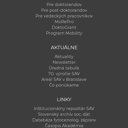
Pre doktorandov
Pre post-doktorandov
Pre vedeckých pracovníkov
MoRePro
DoktoGrant
Program Mobility
AKTUÁLNE
Aktuality
Newsletter
Úradná tabuľa
70. výročie SAV
Areál SAV v Bratislave
Čo ponúkame
LINKY
Inštitucionálny repozitár SAV
Slovenský archív soc. dát
Databáza fytocenolog. zápisov
Časopis Akadémia