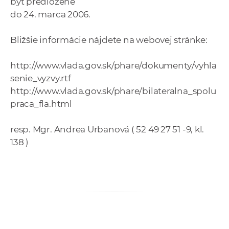
byť predložené
a
do 24. marca 2006.
c
o
Bližšie informácie nájdete na webovej stránke:
v
n
http://www.vlada.gov.sk/phare/dokumenty/vyhla
í
senie_vyzvy.rtf
k
http://www.vlada.gov.sk/phare/bilateralna_spolu
o
praca_fla.html
c
h
resp. Mgr. Andrea Urbanová ( 52 49 27 51 -9, kl.
S
138 )
A
V