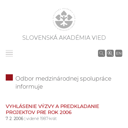
SLOVENSKÁ AKADÉMIA VIED
V
EN
y
h
ľ
Odbor medzinárodnej spolupráce
a
informuje
d
á
v
VYHLÁSENIE VÝZVY A PREDKLADANIE
a
PROJEKTOV PRE ROK 2006
n
7. 2. 2006
| videné 1987-krát
i