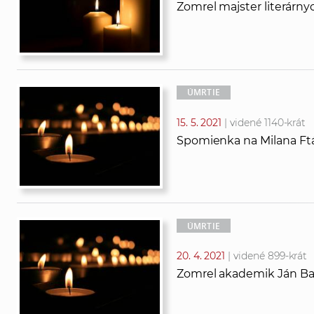
Zomrel majster literárn
ÚMRTIE
15. 5. 2021
| videné 1140-krát
Spomienka na Milana Ft
ÚMRTIE
20. 4. 2021
| videné 899-krát
Zomrel akademik Ján Bal