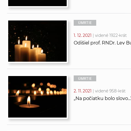
ÚMRTIE
1. 12. 2021
| videné 1922-krát
Odišiel prof. RNDr. Lev B
ÚMRTIE
2. 11. 2021
| videné 958-krát
„Na počiatku bolo slovo..