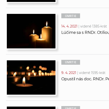
ÚMRTIE
14. 4. 2021
| videné 1385-krát
Lúčime sa s RNDr. Otílio
ÚMRTIE
9. 4. 2021
| videné 1595-krát
Opustil nás doc. RNDr. Pe
ÚMRTIE