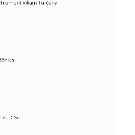
ych umení Viliam Turčány
áčnika
aš, DrSc.