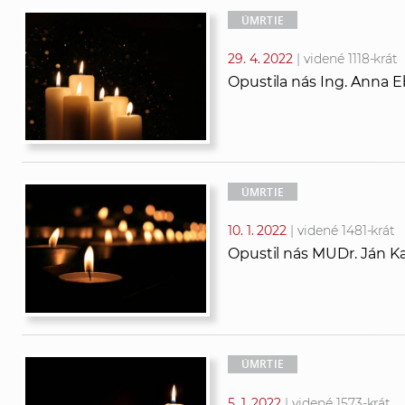
ÚMRTIE
29. 4. 2022
| videné 1118-krát
Opustila nás Ing. Anna E
ÚMRTIE
10. 1. 2022
| videné 1481-krát
Opustil nás MUDr. Ján Ka
ÚMRTIE
5. 1. 2022
| videné 1573-krát