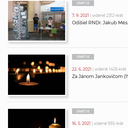
ÚMRTIE
7. 9. 2021
| videné 2312-krát
Odišiel RNDr. Jakub Més
ÚMRTIE
22. 6. 2021
| videné 1405-krát
Za Jánom Jankovičom (19
ÚMRTIE
16. 5. 2021
| videné 935-krát