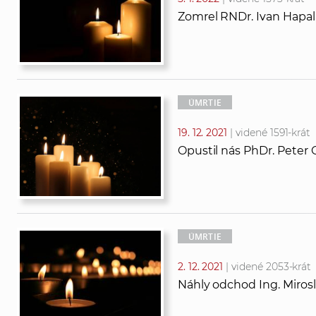
Zomrel RNDr. Ivan Hapala
ÚMRTIE
19. 12. 2021
| videné 1591-krát
Opustil nás PhDr. Peter 
ÚMRTIE
2. 12. 2021
| videné 2053-krát
Náhly odchod Ing. Mirosl