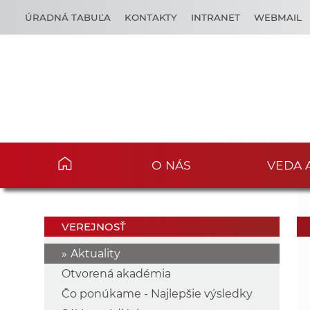
ÚRADNÁ TABUĽA
KONTAKTY
INTRANET
WEBMAIL
O NÁS
VEDA 
VEREJNOSŤ
Aktuality
Otvorená akadémia
Čo ponúkame - Najlepšie výsledky