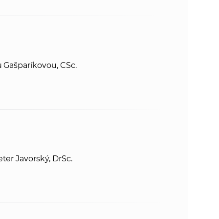
u Gašparíkovou, CSc.
ter Javorský, DrSc.