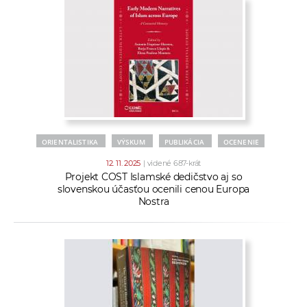
ORIENTALISTIKA
VÝSKUM
PUBLIKÁCIA
OCENENIE
12. 11. 2025
| videné 687-krát
Projekt COST Islamské dedičstvo aj so
slovenskou účasťou ocenili cenou Europa
Nostra