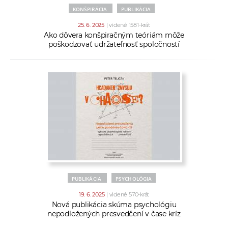
KONŠPIRÁCIA
PUBLIKÁCIA
25. 6. 2025
| videné 1581-krát
Ako dôvera konšpiračným teóriám môže
poškodzovať udržateľnosť spoločností
PUBLIKÁCIA
PSYCHOLÓGIA
19. 6. 2025
| videné 570-krát
Nová publikácia skúma psychológiu
nepodložených presvedčení v čase kríz