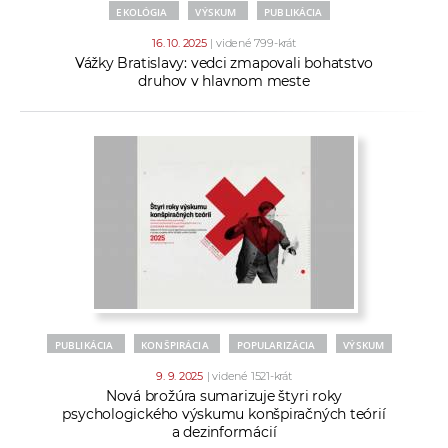
EKOLÓGIA
VÝSKUM
PUBLIKÁCIA
16. 10. 2025
| videné 799-krát
Vážky Bratislavy: vedci zmapovali bohatstvo
druhov v hlavnom meste
PUBLIKÁCIA
KONŠPIRÁCIA
POPULARIZÁCIA
VÝSKUM
9. 9. 2025
| videné 1521-krát
Nová brožúra sumarizuje štyri roky
psychologického výskumu konšpiračných teórií
a dezinformácií