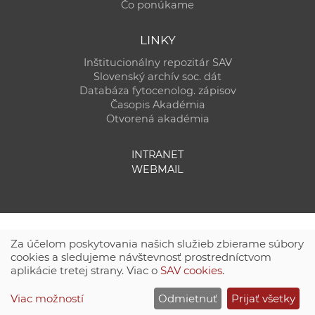
Čo ponúkame
LINKY
Inštitucionálny repozitár SAV
Slovenský archív soc. dát
Databáza fytocenolog. zápisov
Časopis Akadémia
Otvorená akadémia
INTRANET
WEBMAIL
Za účelom poskytovania našich služieb zbierame súbory
cookies a sledujeme návštevnosť prostredníctvom
aplikácie tretej strany. Viac o
SAV cookies
.
Technická podpora:
CSČ SAV, v. v. i. - Výpočtové stredisko SAV
Viac možností
Odmietnuť
Prijať všetky
Site map
|
Zásady ochrany súkromných údajov