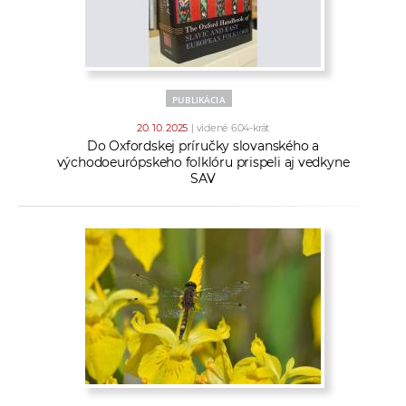
PUBLIKÁCIA
20. 10. 2025
| videné 604-krát
Do Oxfordskej príručky slovanského a
východoeurópskeho folklóru prispeli aj vedkyne
SAV