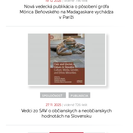
19. 12. 2025
| videné 796-krát
Nová vedecká publikácia o pôsobení grófa
Mórica Beňovského na Madagaskare vychádza
v Paríži
SPOLOČNOSŤ
PUBLIKÁCIA
27. 11. 2025
| videné 726-krát
Vedci zo SAV o občianskych a neobčianskych
hodnotách na Slovensku