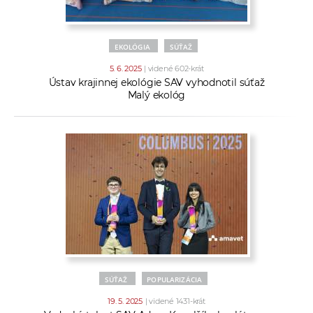
EKOLÓGIA
SÚŤAŽ
5. 6. 2025
| videné 602-krát
Ústav krajinnej ekológie SAV vyhodnotil súťaž
Malý ekológ
SÚŤAŽ
POPULARIZÁCIA
19. 5. 2025
| videné 1431-krát