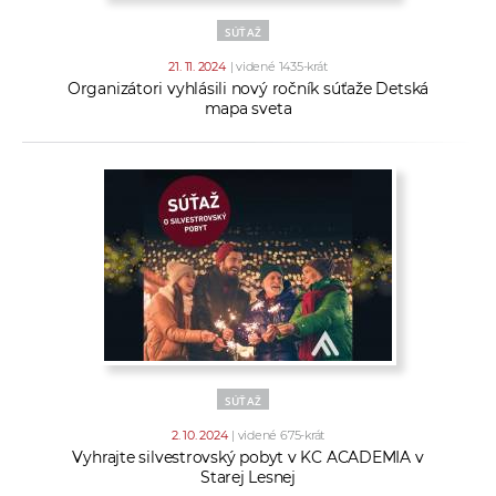
SÚŤAŽ
21. 11. 2024
| videné 1435-krát
Organizátori vyhlásili nový ročník súťaže Detská
mapa sveta
SÚŤAŽ
2. 10. 2024
| videné 675-krát
Vyhrajte silvestrovský pobyt v KC ACADEMIA v
Starej Lesnej