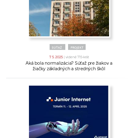
SÚŤAŽ
PROJEKT
7. 5. 2025
| videné 715-krát
Aká bola normalizácia? Súťaž pre žiakov a
žiačky základných a stredných škôl