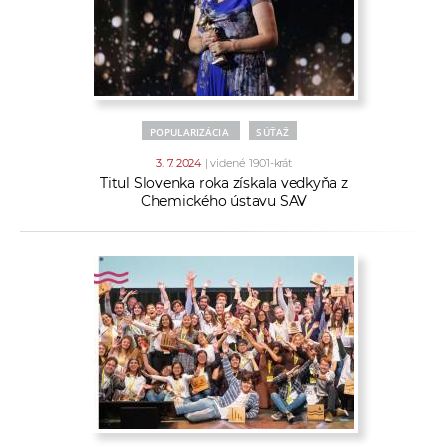
POPULARIZÁCIA
SÚŤAŽ
3. 7. 2024
| videné 1901-krát
Titul Slovenka roka získala vedkyňa z
Chemického ústavu SAV