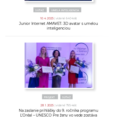
SÚŤAŽ
UMELÁ INTELIGENCIA
10. 4. 2025
| videné 640-krát
Junior Internet AMAVET: 3D avatar s umelou
inteligenciou
PROJEKT
SÚŤAŽ
28. 1. 2025
| videné 795-krát
Na zaslanie prihlášky do 9. ročníka programu
L’Oréal – UNESCO Pre ženy vo vede zostáva