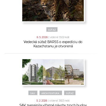
a
c
o
v
n
SÚŤAŽ
í
6. 5. 2026
| videné 1502-krát
k
Vedecká súťaž BARS5 o expedíciu do
o
Kazachstanu je otvorená
c
h
S
A
V
SAV
ARCHITEKTÚRA
SÚŤAŽ
5. 2. 2026
| videné 3823-krát
SAV zverejnila víťazné návrhy troch budov