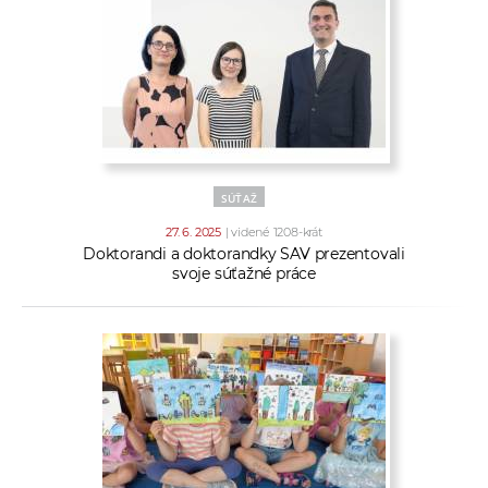
SÚŤAŽ
27. 6. 2025
| videné 1208-krát
Doktorandi a doktorandky SAV prezentovali
svoje súťažné práce