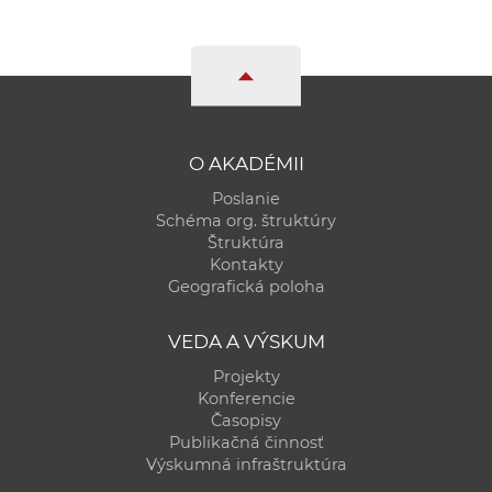
O AKADÉMII
Poslanie
Schéma org. štruktúry
Štruktúra
Kontakty
Geografická poloha
VEDA A VÝSKUM
Projekty
Konferencie
Časopisy
Publikačná činnosť
Výskumná infraštruktúra