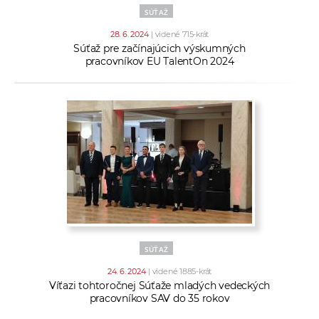
SÚŤAŽ
28. 6. 2024
| videné 715-krát
Súťaž pre začínajúcich výskumných
pracovníkov EU TalentOn 2024
SÚŤAŽ
24. 6. 2024
| videné 1885-krát
Víťazi tohtoročnej Súťaže mladých vedeckých
pracovníkov SAV do 35 rokov