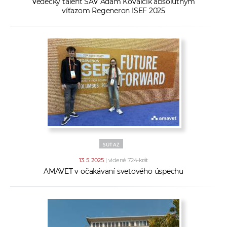
Vedecký talent SAV Adam Kovalčík absolútnym
víťazom Regeneron ISEF 2025
SÚŤAŽ
13. 5. 2025
| videné 724-krát
AMAVET v očakávaní svetového úspechu