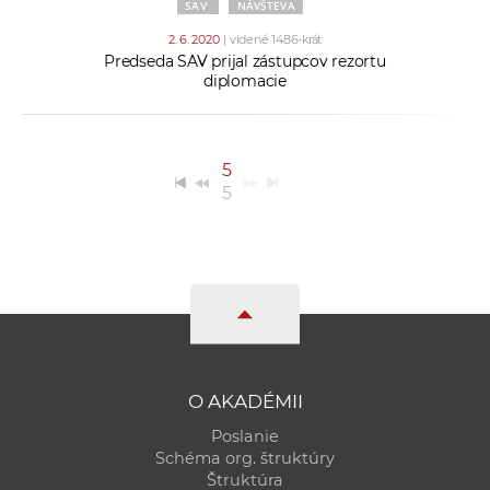
SAV
NÁVŠTEVA
2. 6. 2020
| videné 1486-krát
Predseda SAV prijal zástupcov rezortu
diplomacie
5
5
O AKADÉMII
Poslanie
Schéma org. štruktúry
Štruktúra