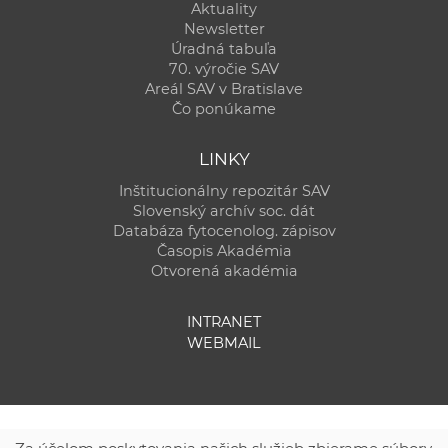
Aktuality
Newsletter
Úradná tabuľa
70. výročie SAV
Areál SAV v Bratislave
Čo ponúkame
LINKY
Inštitucionálny repozitár SAV
Slovenský archív soc. dát
Databáza fytocenolog. zápisov
Časopis Akadémia
Otvorená akadémia
INTRANET
WEBMAIL