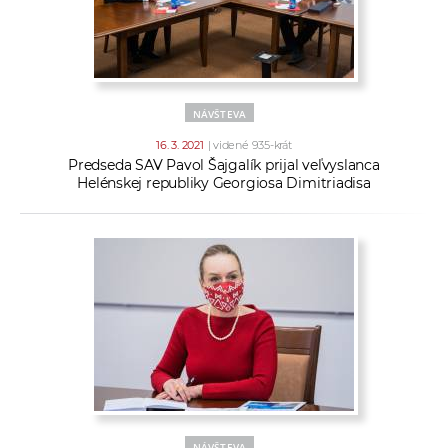
NÁVŠTEVA
16. 3. 2021
| videné 935-krát
Predseda SAV Pavol Šajgalík prijal veľvyslanca
Helénskej republiky Georgiosa Dimitriadisa
NÁVŠTEVA