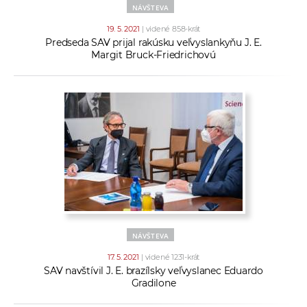
NÁVŠTEVA
19. 5. 2021
| videné 858-krát
Predseda SAV prijal rakúsku veľvyslankyňu J. E.
Margit Bruck-Friedrichovú
NÁVŠTEVA
17. 5. 2021
| videné 1231-krát
SAV navštívil J. E. brazílsky veľvyslanec Eduardo
Gradilone