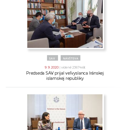
SAV
NÁVŠTEVA
9. 9. 2020
| videné 2367-krát
Predseda SAV prijal veľvyslanca Iránskej
islamskej republiky