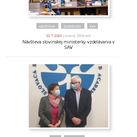
NÁVŠTEVA
SLOVINSKO
SAV
22. 7. 2020
| videné 2398-krát
Návšteva slovinskej ministerky vzdelávania v
SAV