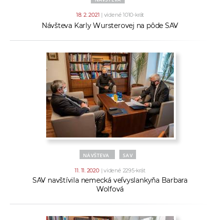
18. 2. 2021
| videné 1010-krát
Návšteva Karly Wursterovej na pôde SAV
NÁVŠTEVA
SAV
11. 11. 2020
| videné 2295-krát
SAV navštívila nemecká veľvyslankyňa Barbara
Wolfová