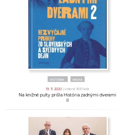
HISTÓRIA
KNIHA
19. 11. 2020
| videné 1691-krát
Na knižné pulty prišla História zadnými dverami
II