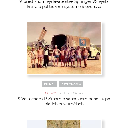
V prestížnom vydavateľstve Springer VS vyšla
kniha o politickom systéme Slovenska
KNIHA
ASTRONÓMIA
3. 8. 2023
| videné 1302-krát
S Vojtechom Rušinom o saharskom denníku po
piatich desaťročiach