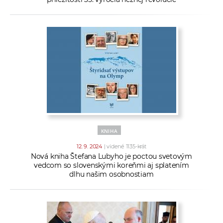
KNIHA
12. 9. 2024
| videné 1135-krát
Nová kniha Štefana Lubyho je poctou svetovým
vedcom so slovenskými koreňmi aj splatením
dlhu našim osobnostiam