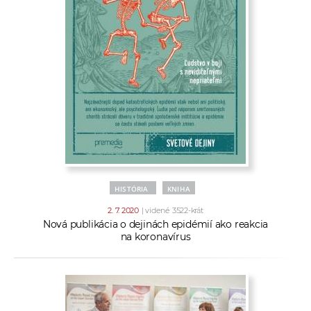
HISTÓRIA
KNIHA
2. 7. 2020
| videné 3522-krát
Nová publikácia o dejinách epidémií ako reakcia
na koronavírus