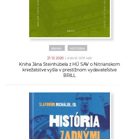
KNIHA
HISTÓRIA
21. 12. 2020
| videné 1691-krát
Kniha Jána Steinhübela z HÚ SAV o Nitrianskom
kniežatstve vyšla v prestížnom vydavateľstve
BRILL