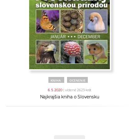
KNIHA
OCENENIE
6. 5. 2020
| videné 2623-krát
Najkrajšia kniha o Slovensku