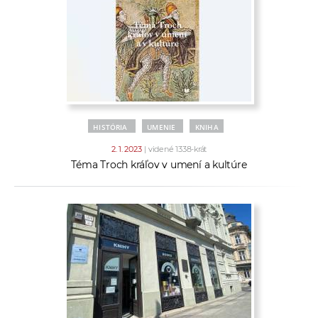
HISTÓRIA
UMENIE
KNIHA
2. 1. 2023
| videné 1338-krát
Téma Troch kráľov v umení a kultúre