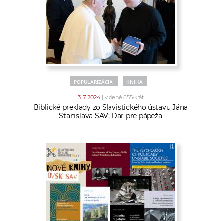
POPULARIZÁCIA
KNIHA
3. 7. 2024
| videné 855-krát
Biblické preklady zo Slavistického ústavu Jána
Stanislava SAV: Dar pre pápeža