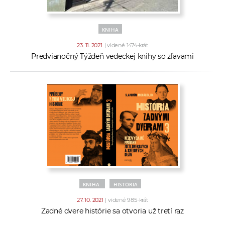
KNIHA
23. 11. 2021
| videné 1474-krát
Predvianočný Týždeň vedeckej knihy so zľavami
KNIHA
HISTÓRIA
27. 10. 2021
| videné 985-krát
Zadné dvere histórie sa otvoria už tretí raz