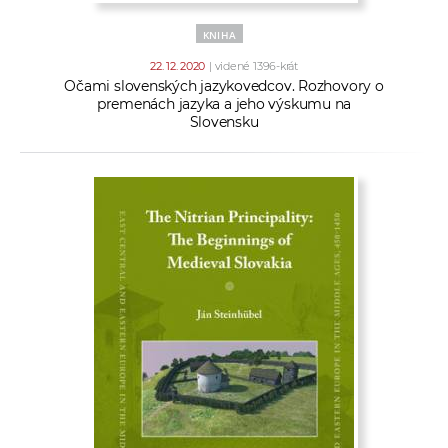
KNIHA
22. 12. 2020
| videné 1396-krát
Očami slovenských jazykovedcov. Rozhovory o
premenách jazyka a jeho výskumu na
Slovensku