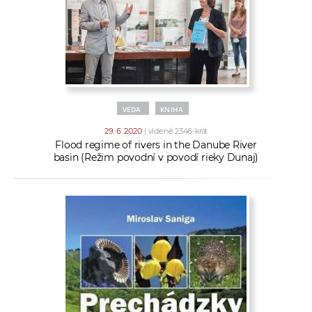
VEDA
KNIHA
29. 6. 2020
| videné 2346-krát
Flood regime of rivers in the Danube River
basin (Režim povodní v povodí rieky Dunaj)