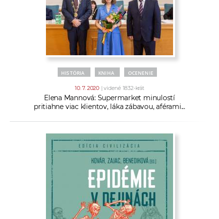
HISTÓRIA
KNIHA
OCENENIE
10. 7. 2020
| videné 1832-krát
Elena Mannová: Supermarket minulostí
pritiahne viac klientov, láka zábavou, aférami...