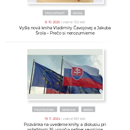
a
c
SPOLOČNOSŤ
KNIHA
o
8. 10. 2025
| videné 722-krát
v
Vyšla nová kniha Vladimíry Čavojovej a Jakuba
Šrola – Prečo si nerozumieme
n
í
k
o
c
h
S
A
V
POLITOLÓGIA
DISKUSIA
KNIHA
19. 11. 2024
| videné 881-krát
Pozvánka na uvedenie knihy a diskusiu pri
príležitosti 35. výročia nežnej revolúcie