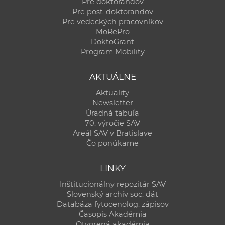
Pre doktorandov
Pre post-doktorandov
Pre vedeckých pracovníkov
MoRePro
DoktoGrant
Program Mobility
AKTUÁLNE
Aktuality
Newsletter
Úradná tabuľa
70. výročie SAV
Areál SAV v Bratislave
Čo ponúkame
LINKY
Inštitucionálny repozitár SAV
Slovenský archív soc. dát
Databáza fytocenolog. zápisov
Časopis Akadémia
Otvorená akadémia