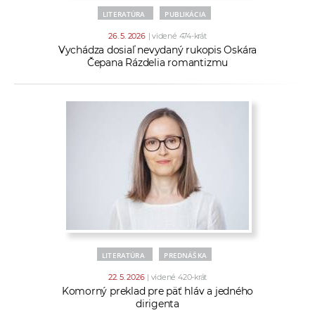
LITERATÚRA
PUBLIKÁCIA
26. 5. 2026
| videné 474-krát
Vychádza dosiaľ nevydaný rukopis Oskára
Čepana Rázdelia romantizmu
LITERATÚRA
PREDNÁŠKA
22. 5. 2026
| videné 420-krát
Komorný preklad pre päť hláv a jedného
dirigenta