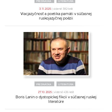
PREDNÁŠKA
LITERATÚRA
3. 11. 2025
| videné 382-krát
Viacjazyčnosť a poetika pamäti v súčasnej
ruskojazyčnej poézii
PREDNÁŠKA
LITERATÚRA
27. 10. 2025
| videné 436-krát
Boris Lanin o dystopickej fikcii v súčasnej ruskej
literatúre