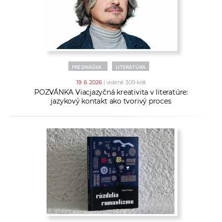
a
c
o
v
n
PREDNÁŠKA
LITERATÚRA
í
k
19. 6. 2026
| videné 309-krát
POZVÁNKA Viacjazyčná kreativita v literatúre:
o
jazykový kontakt ako tvorivý proces
c
h
S
A
V