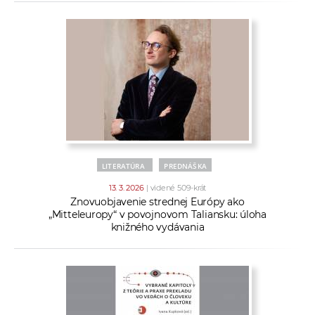
LITERATÚRA
PREDNÁŠKA
13. 3. 2026
| videné 509-krát
Znovuobjavenie strednej Európy ako
„Mitteleuropy“ v povojnovom Taliansku: úloha
knižného vydávania