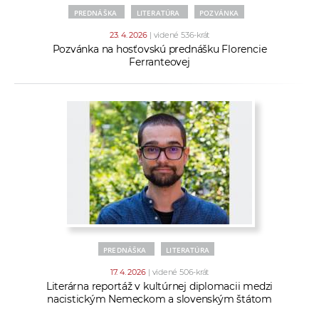
PREDNÁŠKA
LITERATÚRA
POZVÁNKA
23. 4. 2026
| videné 536-krát
Pozvánka na hosťovskú prednášku Florencie
Ferranteovej
PREDNÁŠKA
LITERATÚRA
17. 4. 2026
| videné 506-krát
Literárna reportáž v kultúrnej diplomacii medzi
nacistickým Nemeckom a slovenským štátom