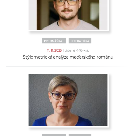
PREDNÁŠKA
LITERATÚRA
11. 11. 2025
| videné 446-krát
Štýlometrická analýza maďarského románu