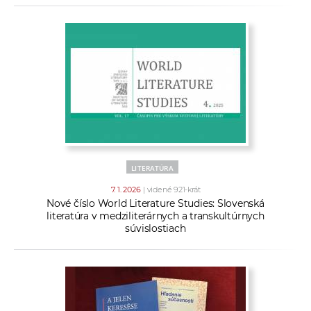
LITERATÚRA
7. 1. 2026
| videné 921-krát
Nové číslo World Literature Studies: Slovenská
literatúra v medziliterárnych a transkultúrnych
súvislostiach