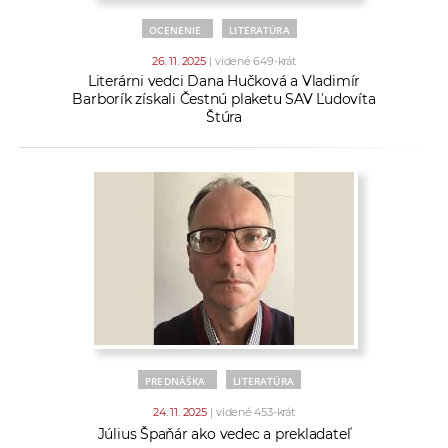
OCENENIE
LITERATÚRA
26. 11. 2025
| videné 649-krát
Literárni vedci Dana Hučková a Vladimír
Barborík získali Čestnú plaketu SAV Ľudovíta
Štúra
PREDNÁŠKA
LITERATÚRA
24. 11. 2025
| videné 453-krát
Július Špaňár ako vedec a prekladateľ