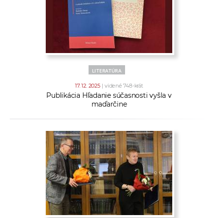
LITERATÚRA
17. 12. 2025
| videné 748-krát
Publikácia Hľadanie súčasnosti vyšla v
maďarčine