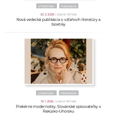
LITERATÚRA
PUBLIKÁCIA
20. 2. 2026
| videné 451-krát
Nová vedecká publikácia o vzťahoch literatúry a
bioetiky
LITERATÚRA
PREDNÁŠKA
19. 1. 2026
| videné 597-krát
Prekérne modernistky. Slovanské spisovateľky v
Rakúsko-Uhorsku