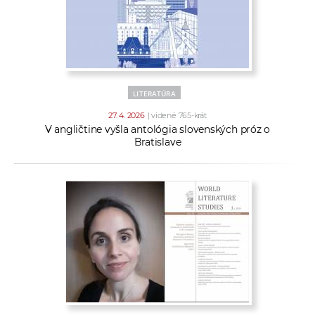
LITERATÚRA
27. 4. 2026
| videné 765-krát
V angličtine vyšla antológia slovenských próz o
Bratislave