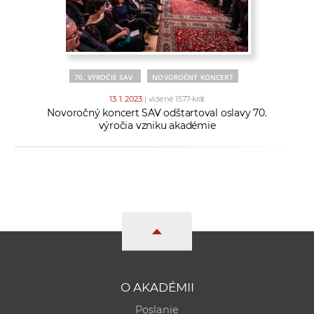
a
c
o
v
70. VÝROČIE SAV
NOVOROČNÝ KONCERT
n
í
13. 1. 2023
| videné 1577-krát
Novoročný koncert SAV odštartoval oslavy 70.
k
výročia vzniku akadémie
o
c
h
S
A
V
O AKADÉMII
Poslanie