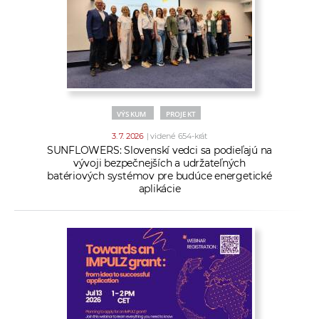
VÝSKUM
PROJEKT
3. 7. 2026
| videné 654-krát
SUNFLOWERS: Slovenskí vedci sa podieľajú na
vývoji bezpečnejších a udržateľných
batériových systémov pre budúce energetické
aplikácie