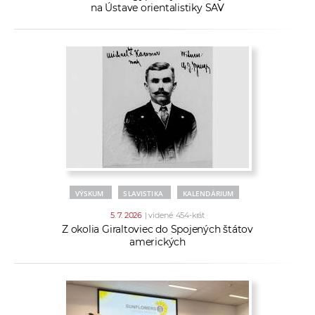
na Ústave orientalistiky SAV
VÝSKUM
SLAVISTIKA
KALENDÁRIUM
5. 7. 2026
| videné 454-krát
Z okolia Giraltoviec do Spojených štátov
amerických