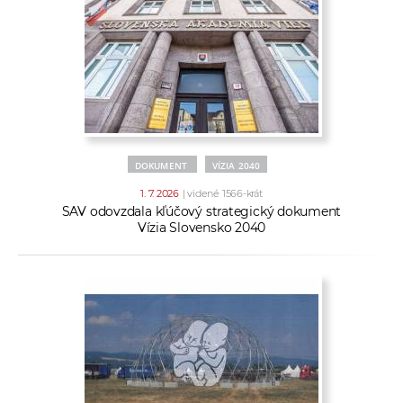
DOKUMENT
VÍZIA 2040
1. 7. 2026
| videné 1566-krát
SAV odovzdala kľúčový strategický dokument
Vízia Slovensko 2040