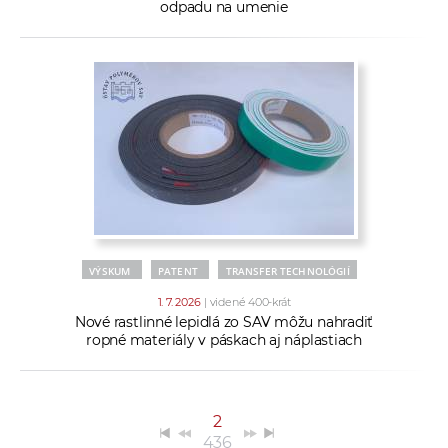
odpadu na umenie
VÝSKUM
PATENT
TRANSFER TECHNOLÓGIÍ
1. 7. 2026
| videné 400-krát
Nové rastlinné lepidlá zo SAV môžu nahradiť
ropné materiály v páskach aj náplastiach
2
436