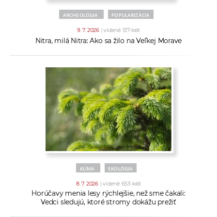
ARCHEOLÓGIA
POPULARIZÁCIA
9. 7. 2026
| videné 517-krát
Nitra, milá Nitra: Ako sa žilo na Veľkej Morave
KLÍMA
EKOLÓGIA
8. 7. 2026
| videné 653-krát
Horúčavy menia lesy rýchlejšie, než sme čakali:
Vedci sledujú, ktoré stromy dokážu prežiť