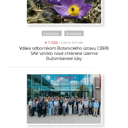
EKOLÓGIA
BOTANIKA
8. 7. 2026
| videné 545-krát
Vďaka odborníkom Botanického ústavu CBRB
SAV vzniklo nové chránené územie
Ružomberské lúky