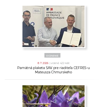
OCENENIE
8. 7. 2026
| videné 422-krát
Pamätná plaketa SAV pre riaditeľa CEFRES-u
Mateusza Chmurskeho