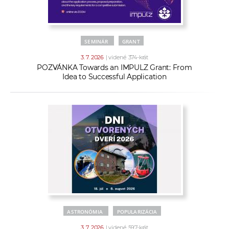
SEMINÁR
GRANT
3. 7. 2026
| videné 374-krát
POZVÁNKA Towards an IMPULZ Grant: From
Idea to Successful Application
ASTRONÓMIA
POPULARIZÁCIA
3. 7. 2026
| videné 597-krát