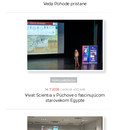
Veda Pohode pristane
POPULARIZÁCIA
14. 7. 2026
| videné 450-krát
Vivat Scientia v Púchove o fascinujúcom
starovekom Egypte