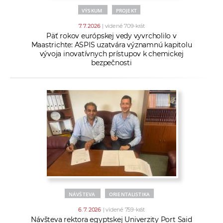
VÝSKUM
PROJEKT
7. 7. 2026
| videné 709-krát
Päť rokov európskej vedy vyvrcholilo v
Maastrichte: ASPIS uzatvára významnú kapitolu
vývoja inovatívnych prístupov k chemickej
bezpečnosti
NÁVŠTEVA
ORIENTALISTIKA
6. 7. 2026
| videné 759-krát
Návšteva rektora egyptskej Univerzity Port Said