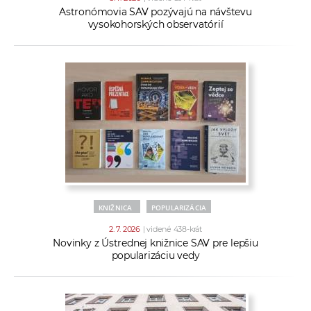
Astronómovia SAV pozývajú na návštevu
vysokohorských observatórií
KNIŽNICA
POPULARIZÁCIA
2. 7. 2026
| videné 438-krát
Novinky z Ústrednej knižnice SAV pre lepšiu
popularizáciu vedy