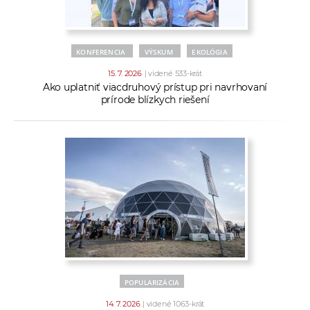
a
c
o
KONFERENCIA
VÝSKUM
EKOLÓGIA
v
15. 7. 2026
| videné 533-krát
n
Ako uplatniť viacdruhový prístup pri navrhovaní
í
prírode blízkych riešení
k
o
c
h
S
A
V
POPULARIZÁCIA
14. 7. 2026
| videné 1063-krát