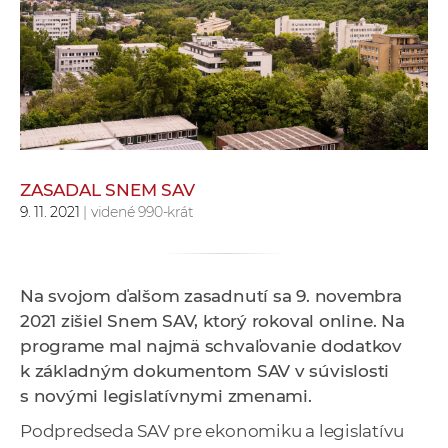
e
v
p
r
a
c
o
v
ZASADAL SNEM SAV
9. 11. 2021
| videné 990-krát
n
í
č
k
Na svojom ďalšom zasadnutí sa 9. novembra
a
2021 zišiel Snem SAV, ktorý rokoval online. Na
c
programe mal najmä schvaľovanie dodatkov
h
k základným dokumentom SAV v súvislosti
a
s novými legislatívnymi zmenami.
p
Podpredseda SAV pre ekonomiku a legislatívu
r