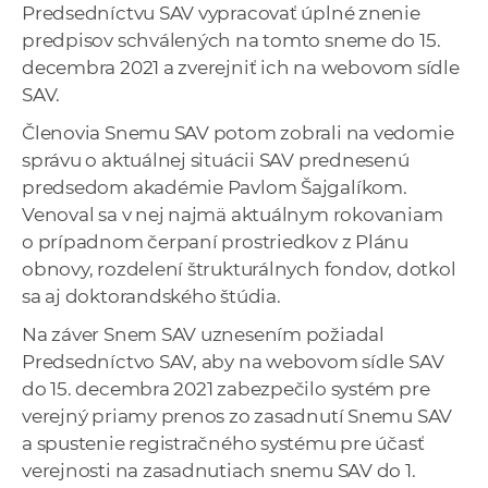
Predsedníctvu SAV vypracovať úplné znenie
predpisov schválených na tomto sneme do 15.
decembra 2021 a zverejniť ich na webovom sídle
SAV.
Členovia Snemu SAV potom zobrali na vedomie
správu o aktuálnej situácii SAV prednesenú
predsedom akadémie Pavlom Šajgalíkom.
Venoval sa v nej najmä aktuálnym rokovaniam
o prípadnom čerpaní prostriedkov z Plánu
obnovy, rozdelení štrukturálnych fondov, dotkol
sa aj doktorandského štúdia.
Na záver Snem SAV uznesením požiadal
Predsedníctvo SAV, aby na webovom sídle SAV
do 15. decembra 2021 zabezpečilo systém pre
verejný priamy prenos zo zasadnutí Snemu SAV
a spustenie registračného systému pre účasť
verejnosti na zasadnutiach snemu SAV do 1.