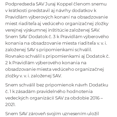
Podpredseda SAV Juraj Koppel členom snemu
v krátkosti predstavil aj návrhy dodatkov k
Pravidlám výberových konaní na obsadzovanie
miest riaditeľa aj vedúceho organizačnej zložky
verejnej výskumnej inštitúcie založenej SAV.
Snem SAV Dodatok č. 3 k Pravidlám výberového
konania na obsadzovanie miesta riaditeľa v. v. i.
založenej SAV s pripomienkami schválil.
Rovnako schválil s pripomienkami aj Dodatok č.
2 k Pravidlám výberového konania na
obsadzovanie miesta vedúceho organizačnej
zložky v. v. i. založenej SAV.
Snem schválil bez pripomienok návrh Dodatku
č. 1 k zásadám pravidelného hodnotenia
vedeckých organizácií SAV za obdobie 2016 –
2021.
Snem SAV zároveň svojím uznesením uložil