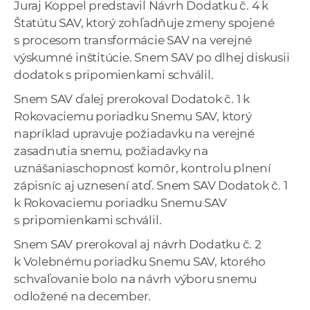
Juraj Koppel predstavil Návrh Dodatku č. 4 k
a
Štatútu SAV, ktorý zohľadňuje zmeny spojené
c
s procesom transformácie SAV na verejné
o
výskumné inštitúcie. Snem SAV po dlhej diskusii
v
dodatok s pripomienkami schválil.
n
í
Snem SAV ďalej prerokoval Dodatok č. 1 k
k
Rokovaciemu poriadku Snemu SAV, ktorý
o
napríklad upravuje požiadavku na verejné
c
zasadnutia snemu, požiadavky na
h
uznášaniaschopnosť komôr, kontrolu plnení
S
zápisníc aj uznesení atď. Snem SAV Dodatok č. 1
A
k Rokovaciemu poriadku Snemu SAV
V
s pripomienkami schválil.
Snem SAV prerokoval aj návrh Dodatku č. 2
k Volebnému poriadku Snemu SAV, ktorého
schvaľovanie bolo na návrh výboru snemu
odložené na december.