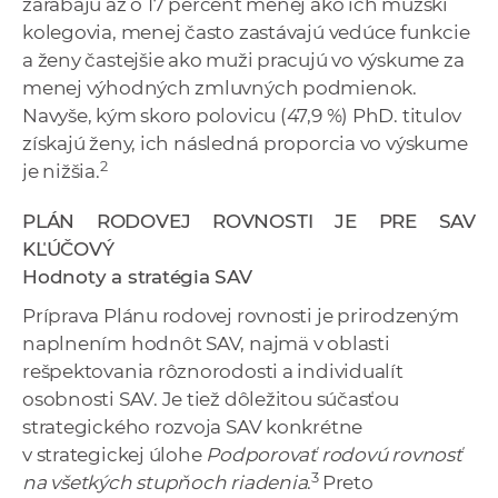
zarábajú až o 17 percent menej ako ich mužskí
kolegovia, menej často zastávajú vedúce funkcie
a ženy častejšie ako muži pracujú vo výskume za
menej výhodných zmluvných podmienok.
Navyše, kým skoro polovicu (47,9 %) PhD. titulov
získajú ženy, ich následná proporcia vo výskume
2
je nižšia.
PLÁN RODOVEJ ROVNOSTI JE PRE SAV
KĽÚČOVÝ
Hodnoty a stratégia SAV
Príprava Plánu rodovej rovnosti je prirodzeným
naplnením hodnôt SAV, najmä v oblasti
rešpektovania rôznorodosti a individualít
osobnosti SAV. Je tiež dôležitou súčasťou
strategického rozvoja SAV konkrétne
v strategickej úlohe
Podporovať rodovú rovnosť
3
na všetkých stupňoch riadenia
.
Preto