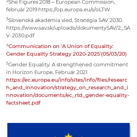
2
She Figures 2018 – European Commission,
február 2019 https://op.europa.eu/s/oLTW
3
Slovenská akadémia vied, Stratégia SAV 2030.
https://www.sav.sk/uploads/dokumentySAV/2_SA
V-2030.pdf
4
Communication on ‘A Union of Equality:
Gender Equality Strategy 2020-2025’(05/03/20)
5
Gender Equality: A strengthened commitment
in Horizon Europe, Február 2021
https://ec.europa.eu/info/sites/info/files/researc
h_and_innovation/strategy_on_research_and_i
nnovation/documents/ec_rtd_gender-equality-
factsheet.pdf