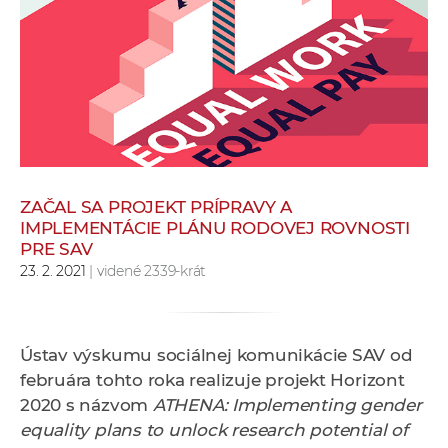
e
v
p
r
a
c
o
v
ZAČAL SA PROJEKT PRÍPRAVY A
n
IMPLEMENTÁCIE PLÁNU RODOVEJ ROVNOSTI
í
PRE SAV
č
23. 2. 2021
| videné 2339-krát
k
a
c
Ústav výskumu sociálnej komunikácie SAV od
h
februára tohto roka realizuje projekt Horizont
a
2020 s názvom
ATHENA: Implementing gender
p
equality plans to unlock research potential of
r