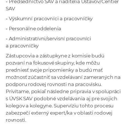
-
Predsedníctvo SAV a riaditelia Ústavov/Centier
SAV
-
Výskumní pracovníci a pracovníčky
-
Personálne oddelenia
-
Administratívni/servisní pracovníci
a pracovníčky
Zástupcovia a zástupkyne z komisie budú
pozvaní na fokusové skupiny, kde môžu
predniesť svoje pripomienky a budú mať
možnosť zúčastniť sa vzdelávaní zameraných na
podporu rodovej rovnosti na pracovisku.
Privítame, pokiaľ následne pripravia v spolupráci
s ÚVSK SAV podobné vzdelávania aj pre svojich
kolegov a kolegyne. Supervíziu tohto procesu
zabezpečí externý expert/ka v oblasti rodovej
rovnosti.