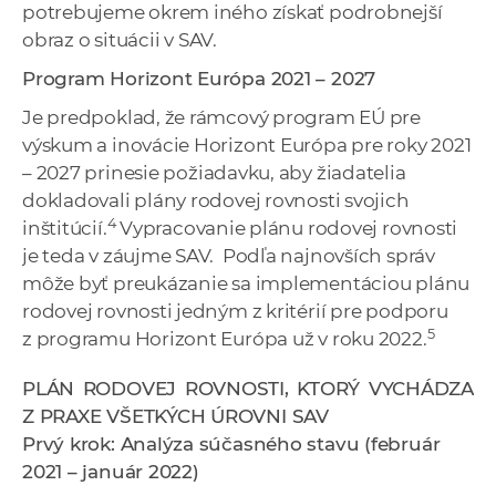
potrebujeme okrem iného získať podrobnejší
obraz o situácii v SAV.
Program Horizont Európa 2021 – 2027
Je predpoklad, že rámcový program EÚ pre
výskum a inovácie Horizont Európa pre roky 2021
– 2027 prinesie požiadavku, aby žiadatelia
dokladovali plány rodovej rovnosti svojich
4
inštitúcií.
Vypracovanie plánu rodovej rovnosti
je teda v záujme SAV. Podľa najnovších správ
môže byť preukázanie sa implementáciou plánu
rodovej rovnosti jedným z kritérií pre podporu
5
z programu Horizont Európa už v roku 2022.
PLÁN RODOVEJ ROVNOSTI, KTORÝ VYCHÁDZA
Z PRAXE VŠETKÝCH ÚROVNI SAV
Prvý krok: Analýza súčasného stavu (február
2021 – január 2022)