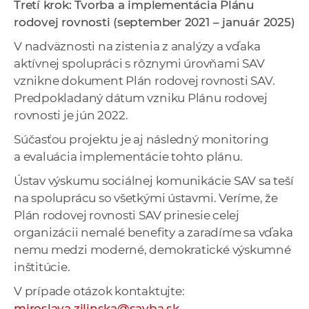
Tretí krok: Tvorba a implementácia Plánu
rodovej rovnosti (september 2021 – január 2025)
V nadväznosti na zistenia z analýzy a vďaka
aktívnej spolupráci s rôznymi úrovňami SAV
vznikne dokument Plán rodovej rovnosti SAV.
Predpokladaný dátum vzniku Plánu rodovej
rovnosti je jún 2022.
Súčasťou projektu je aj následný monitoring
a evaluácia implementácie tohto plánu.
Ústav výskumu sociálnej komunikácie SAV sa teší
na spoluprácu so všetkými ústavmi. Veríme, že
Plán rodovej rovnosti SAV prinesie celej
organizácii nemalé benefity a zaradíme sa vďaka
nemu medzi moderné, demokratické výskumné
inštitúcie.
V prípade otázok kontaktujte:
miroslava.zilinska@savba.sk
.