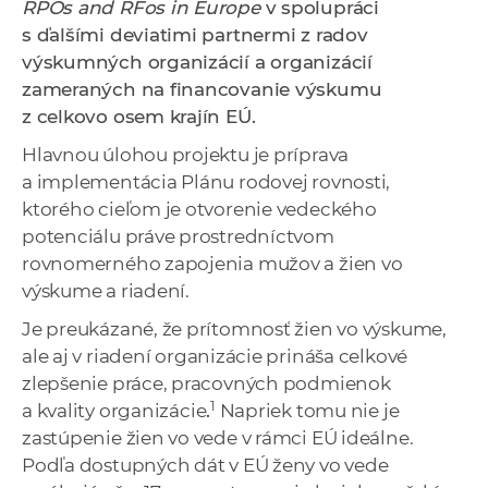
RPOs and RFos in Europe
v spolupráci
a
s ďalšími deviatimi partnermi z radov
c
výskumných organizácií a organizácií
o
zameraných na financovanie výskumu
v
z celkovo osem krajín EÚ.
n
í
Hlavnou úlohou projektu je príprava
k
a implementácia Plánu rodovej rovnosti,
o
ktorého cieľom je otvorenie vedeckého
c
potenciálu práve prostredníctvom
h
rovnomerného zapojenia mužov a žien vo
S
výskume a riadení.
A
Je preukázané, že prítomnosť žien vo výskume,
V
ale aj v riadení organizácie prináša celkové
zlepšenie práce, pracovných podmienok
1
a kvality organizácie
.
Napriek tomu nie je
zastúpenie žien vo vede v rámci EÚ ideálne.
Podľa dostupných dát v EÚ ženy vo vede