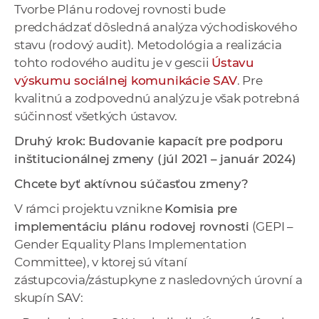
Tvorbe Plánu rodovej rovnosti bude
predchádzať dôsledná analýza východiskového
stavu (rodový audit). Metodológia a realizácia
tohto rodového auditu je v gescii
Ústavu
výskumu sociálnej komunikácie SAV
. Pre
kvalitnú a zodpovednú analýzu je však potrebná
súčinnosť všetkých ústavov.
Druhý krok: Budovanie kapacít pre podporu
inštitucionálnej zmeny (júl 2021 – január 2024)
Chcete byť aktívnou súčasťou zmeny?
V rámci projektu vznikne
Komisia pre
implementáciu plánu rodovej rovnosti
(GEPI –
Gender Equality Plans Implementation
Committee), v ktorej sú vítaní
zástupcovia/zástupkyne z nasledovných úrovní a
skupín SAV: