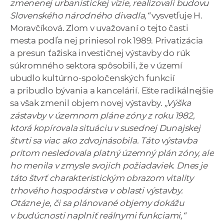
zmenenej urbanistickej vízie, realizovali budovu
Slovenského národného divadla,“
vysvetľuje H.
Moravčíková. Zlom v uvažovaní o tejto časti
mesta podľa nej priniesol rok 1989. Privatizácia
a presun ťažiska investičnej výstavby do rúk
súkromného sektora spôsobili, že v území
ubudlo kultúrno-spoločenských funkcií
a pribudlo bývania a kancelárií. Ešte radikálnejšie
sa však zmenil objem novej výstavby.
„Výška
zástavby v územnom pláne zóny z roku 1982,
ktorá kopírovala situáciu v susednej Dunajskej
štvrti sa viac ako zdvojnásobila. Táto výstavba
pritom nesledovala platný územný plán zóny, ale
ho menila v zmysle svojich požiadaviek. Dnes je
táto štvrť charakteristickým obrazom vitality
trhového hospodárstva v oblasti výstavby.
Otázne je, či sa plánované objemy dokážu
v budúcnosti naplniť reálnymi funkciami,“