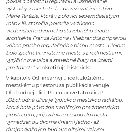
pokus o celostnú reguláciu a usmernenie
výstavby v meste treba považovať iniciatívu
Márie Terézie, ktorá v polovici sedemdesiatych
rokov 18. storočia poverila vedúceho
viedenského dvorného stavebného úradu
architekta Franza Antona Hillebrandta prípravou
vôbec prvého regulačného plánu mesta. Cieľom
bolo zjednotiť vnútorné mesto s predmestiami,
vytýčiť nové ulice a stavebné čiary na území
predmestí,“
konkretizuje historička.
V kapitole Od lineárnej ulice k zložitému
mestskému priestoru sa publikácia venuje
Obchodnej ulici. Prečo práve táto ulica?
„Obchodná ulica je typickou mestskou radiálou,
ktorá bola pôvodne tradičným predmestským
prostredím, príjazdovou cestou do mesta
vymedzenou dvoma líniami jedno- až
dvojpodlažných budov s dlhými úzkymi