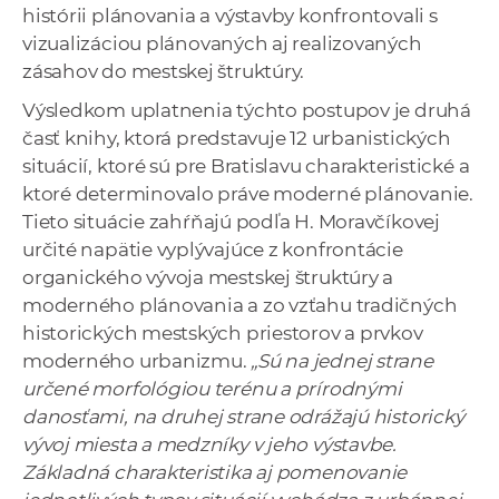
histórii plánovania a výstavby konfrontovali s
vizualizáciou plánovaných aj realizovaných
zásahov do mestskej štruktúry.
Výsledkom uplatnenia týchto postupov je druhá
časť knihy, ktorá predstavuje 12 urbanistických
situácií, ktoré sú pre Bratislavu charakteristické a
ktoré determinovalo práve moderné plánovanie.
Tieto situácie zahŕňajú podľa H. Moravčíkovej
určité napätie vyplývajúce z konfrontácie
organického vývoja mestskej štruktúry a
moderného plánovania a zo vzťahu tradičných
historických mestských priestorov a prvkov
moderného urbanizmu.
„Sú na jednej strane
určené morfológiou terénu a prírodnými
danosťami, na druhej strane odrážajú historický
vývoj miesta a medzníky v jeho výstavbe.
Základná charakteristika aj pomenovanie