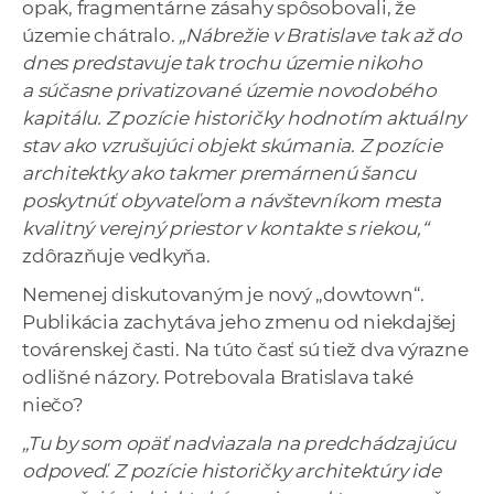
opak, fragmentárne zásahy spôsobovali, že
územie chátralo.
„Nábrežie v Bratislave tak až do
dnes predstavuje tak trochu územie nikoho
a súčasne privatizované územie novodobého
kapitálu. Z pozície historičky hodnotím aktuálny
stav ako vzrušujúci objekt skúmania. Z pozície
architektky ako takmer premárnenú šancu
poskytnúť obyvateľom a návštevníkom mesta
kvalitný verejný priestor v kontakte s riekou,“
zdôrazňuje vedkyňa.
Nemenej diskutovaným je nový „dowtown“.
Publikácia zachytáva jeho zmenu od niekdajšej
továrenskej časti. Na túto časť sú tiež dva výrazne
odlišné názory. Potrebovala Bratislava také
niečo?
„Tu by som opäť nadviazala na predchádzajúcu
odpoveď. Z pozície historičky architektúry ide