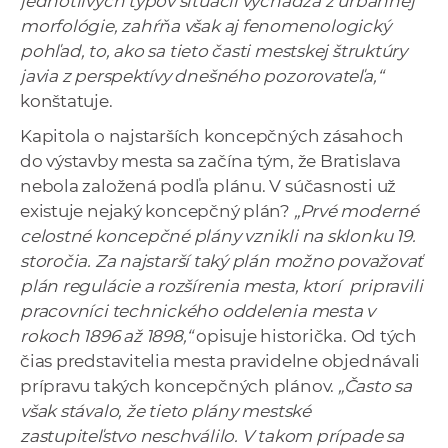
jednotlivých typov situácií vychádza z urbánnej
morfológie, zahŕňa však aj fenomenologický
pohľad, to, ako sa tieto časti mestskej štruktúry
javia z perspektívy dnešného pozorovateľa,“
konštatuje.
Kapitola o najstarších koncepčných zásahoch
do výstavby mesta sa začína tým, že Bratislava
nebola založená podľa plánu. V súčasnosti už
existuje nejaký koncepčný plán?
„Prvé moderné
celostné koncepčné plány vznikli na sklonku 19.
storočia. Za najstarší taký plán možno považovať
plán regulácie a rozšírenia mesta, ktorí pripravili
pracovníci technického oddelenia mesta v
rokoch 1896 až 1898,“
opisuje historička. Od tých
čias predstavitelia mesta pravidelne objednávali
prípravu takých koncepčných plánov.
„Často sa
však stávalo, že tieto plány mestské
zastupiteľstvo neschválilo. V takom prípade sa