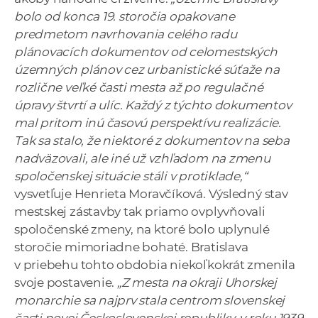
bolo od konca 19. storočia opakovane
predmetom navrhovania celého radu
plánovacích dokumentov od celomestských
územných plánov cez urbanistické súťaže na
rozlične veľké časti mesta až po regulačné
úpravy štvrtí a ulíc. Každý z týchto dokumentov
mal pritom inú časovú perspektívu realizácie.
Tak sa stalo, že niektoré z dokumentov na seba
nadväzovali, ale iné už vzhľadom na zmenu
spoločenskej situácie stáli v protiklade,“
vysvetľuje Henrieta Moravčíková. Výsledný stav
mestskej zástavby tak priamo ovplyvňovali
spoločenské zmeny, na ktoré bolo uplynulé
storočie mimoriadne bohaté. Bratislava
v priebehu tohto obdobia niekoľkokrát zmenila
svoje postavenie.
„Z mesta na okraji Uhorskej
monarchie sa najprv stala centrom slovenskej