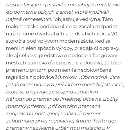
hospodárskymi prístavbami siahajúcimi hlboko
do pomerne úzkych parciel, ktoré využívali
najmä remeselníci,“
objasňuje vedkyňa. Táto
malomestská podoba ulice sa začala rozpadať
na prelome dvadsiatych a tridsiatych rokov 20.
storočia pod vplyvom modernizácie, keď sa
menil nielen spôsob výroby, predaja či dopravy,
ale aj celková predstava o podobe a fungovaní
mesta, historička ďalej opisuje a dodáva, že túto
premenu pritom podmienila nedokončená
regulácia z polovice 30. rokov.
„Obchodná ulica
je tak exemplárnym príkladom mestskej situácie,
ktorá sa prejavuje postupnou zdanlivo
náhodnou premenou lineárnej ulice na zložitý
mestský priestor, pričom táto premena
zodpovedá postupnej realizácii takmer
zabudnutej prvej regulačnej štúdie. Tento typ
premeny nazývame urbánnou mutáciou. V