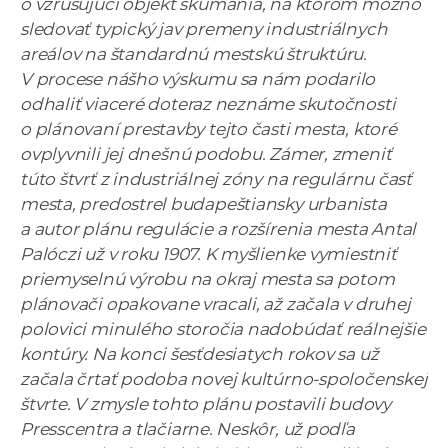
o vzrušujúci objekt skúmania, na ktorom možno
sledovať typický jav premeny industriálnych
areálov na štandardnú mestskú štruktúru.
V procese nášho výskumu sa nám podarilo
odhaliť viaceré doteraz neznáme skutočnosti
o plánovaní prestavby tejto časti mesta, ktoré
ovplyvnili jej dnešnú podobu. Zámer, zmeniť
túto štvrť z industriálnej zóny na regulárnu časť
mesta, predostrel budapeštiansky urbanista
a autor plánu regulácie a rozšírenia mesta Antal
Palóczi už v roku 1907. K myšlienke vymiestniť
priemyselnú výrobu na okraj mesta sa potom
plánovači opakovane vracali, až začala v druhej
polovici minulého storočia nadobúdať reálnejšie
kontúry. Na konci šesťdesiatych rokov sa už
začala črtať podoba novej kultúrno-spoločenskej
štvrte. V zmysle tohto plánu postavili budovy
Presscentra a tlačiarne. Neskôr, už podľa