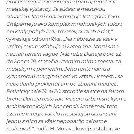
procesu regulácie vodného toku aj regulácie
mestskej výstavby. Je súčasne mestskou
situáciou, ktorú charakterizuje kategória toku.
Chápeme ju ako komplex mnohorakých tokov,
neustály pohyb ľudí, tovarov, služieb a dát,“
vykresľuje odborníčka.
„Na nábrežie sa však v
určitej miere vzťahuje aj kategória, ktorú sme
nazvali terrain vague. Nábrežie Dunaja bolo až
do konca 18. storočia územím mimo mesta, za
mestským opevnením. Jeho teritoriálnu a
významovú marginálnosť vo vzťahu k mestu sa
nepodarilo preklenúť ani po zbúraní hradieb.
Prakticky celé 19. aj 20. storočie sa síce na ľavom
brehu Dunaja testovalo viacero urbanistických a
architektonických koncepcií, ktoré mali toto
územie integrovať do mestskej štruktúry, ani
jednu z nich sa však nepodarilo celostne
realizovať.“
Podľa H. Moravčíkovej sa stal práve