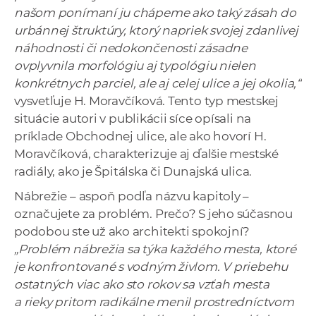
našom ponímaní ju chápeme ako taký zásah do
urbánnej štruktúry, ktorý napriek svojej zdanlivej
náhodnosti či nedokončenosti zásadne
ovplyvnila morfológiu aj typológiu nielen
konkrétnych parciel, ale aj celej ulice a jej okolia,“
vysvetľuje H. Moravčíková. Tento typ mestskej
situácie autori v publikácii síce opísali na
príklade Obchodnej ulice, ale ako hovorí H.
Moravčíková, charakterizuje aj ďalšie mestské
radiály, ako je Špitálska či Dunajská ulica.
Nábrežie – aspoň podľa názvu kapitoly –
označujete za problém. Prečo? S jeho súčasnou
podobou ste už ako architekti spokojní?
„Problém nábrežia sa týka každého mesta, ktoré
je konfrontované s vodným živlom. V priebehu
ostatných viac ako sto rokov sa vzťah mesta
a rieky pritom radikálne menil prostredníctvom