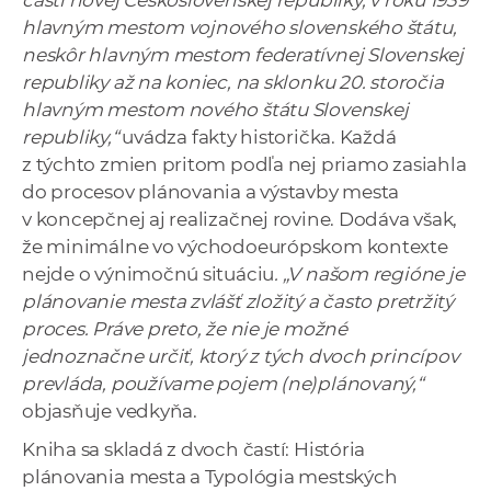
časti novej Československej republiky, v roku 1939
hlavným mestom vojnového slovenského štátu,
neskôr hlavným mestom federatívnej Slovenskej
republiky až na koniec, na sklonku 20. storočia
hlavným mestom nového štátu Slovenskej
republiky,“
uvádza fakty historička. Každá
z týchto zmien pritom podľa nej priamo zasiahla
do procesov plánovania a výstavby mesta
v koncepčnej aj realizačnej rovine. Dodáva však,
že minimálne vo východoeurópskom kontexte
nejde o výnimočnú situáciu
. „V našom regióne je
plánovanie mesta zvlášť zložitý a často pretržitý
proces. Práve preto, že nie je možné
jednoznačne určiť, ktorý z tých dvoch princípov
prevláda, používame pojem (ne)plánovaný,“
objasňuje vedkyňa.
Kniha sa skladá z dvoch častí: História
plánovania mesta a Typológia mestských