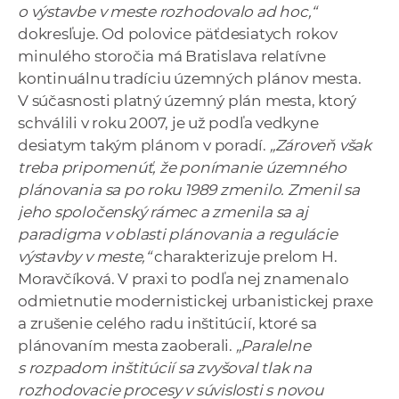
o výstavbe v meste rozhodovalo ad hoc,“
dokresľuje. Od polovice päťdesiatych rokov
minulého storočia má Bratislava relatívne
kontinuálnu tradíciu územných plánov mesta.
V súčasnosti platný územný plán mesta, ktorý
schválili v roku 2007, je už podľa vedkyne
desiatym takým plánom v poradí.
„Zároveň však
treba pripomenúť, že ponímanie územného
plánovania sa po roku 1989 zmenilo. Zmenil sa
jeho spoločenský rámec a zmenila sa aj
paradigma v oblasti plánovania a regulácie
výstavby v meste,“
charakterizuje prelom H.
Moravčíková. V praxi to podľa nej znamenalo
odmietnutie modernistickej urbanistickej praxe
a zrušenie celého radu inštitúcií, ktoré sa
plánovaním mesta zaoberali.
„Paralelne
s rozpadom inštitúcií sa zvyšoval tlak na
rozhodovacie procesy v súvislosti s novou