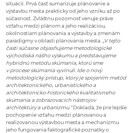
situácií. Prvá časť sumarizuje plánovanie a
výstavbu mesta prakticky od jeho vzniku až po
súčasnosť. Zvláštnu pozornosť venuje práve
vzťahu medzi plánom a jeho realizáciou,
okolnostiam plánovania a výstavby a zmenám
paradigmy v oblasti plánovania mesta.
„V tejto
časti súčasne objasňujeme metodologické
východiská nášho výskumu a predstavujeme
hybridnú metódu skúmania, ktorú sme
v procese skúmania vyvinuli. Ide o nový
metodologický prístup, ktorý je spojením metód
architektonického, urbanistického a
architektonicko-historického kvalitatívneho
skúmania a zobrazovacích nástrojov
architektúry a urbanizmu.“
Dokladá, že pre lepšie
pochopenie vzťahu medzi plánovanou a
realizovanou výstavbou mesta a mechanizmu
jeho fungovania faktografické poznatky o