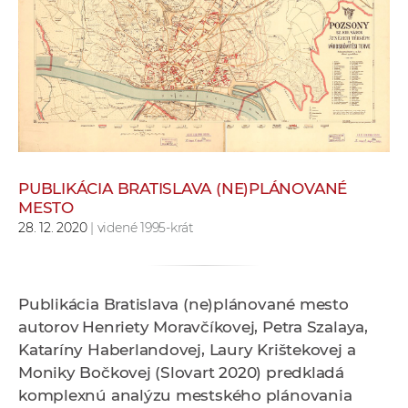
e
v
p
r
a
c
o
v
PUBLIKÁCIA BRATISLAVA (NE)PLÁNOVANÉ
n
MESTO
í
28. 12. 2020
| videné 1995-krát
č
k
a
Publikácia Bratislava (ne)plánované mesto
c
autorov
Henriety Moravčíkovej, Petra Szalaya,
h
Kataríny Haberlandovej, Laury Krištekovej a
a
Moniky Bočkovej (Slovart 2020) predkladá
p
komplexnú analýzu mestského plánovania
r