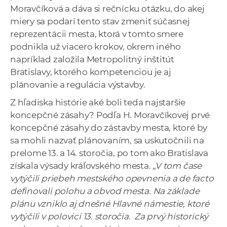
Moravčíková a dáva si rečnícku otázku, do akej
miery sa podarí tento stav zmeniť súčasnej
reprezentácii mesta, ktorá v tomto smere
podnikla už viacero krokov, okrem iného
napríklad založila Metropolitný inštitút
Bratislavy, ktorého kompetenciou je aj
plánovanie a regulácia výstavby.
Z hľadiska histórie aké boli teda najstaršie
koncepčné zásahy? Podľa H. Moravčíkovej prvé
koncepčné zásahy do zástavby mesta, ktoré by
sa mohli nazvať plánovaním, sa uskutočnili na
prelome 13. a 14. storočia, po tom ako Bratislava
získala výsady kráľovského mesta.
„V tom čase
vytýčili priebeh mestského opevnenia a de facto
definovali polohu a obvod mesta. Na základe
plánu vzniklo aj dnešné Hlavné námestie, ktoré
vytýčili v polovici 13. storočia. Za prvý historický