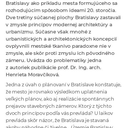
Bratislavy ako príkladu mesta formujúceho sa
a
rozhodujúcim spôsobom ideami 20. storočia
.
c
Dve tretiny súčasnej plochy Bratislavy zastavali
o
v zmysle princípov modernej architektúry a
v
urbanizmu. Súčasne však mnohé z
n
urbanistických a architektonických koncepcií
í
ovplyvnili mestské tkanivo paradoxne nie v
k
zmysle, ale skôr proti zmyslu ich pôvodného
o
zámeru. Uvádza do problematiky jedna
c
z autoriek publikácie prof. Dr. Ing. arch.
h
Henrieta Moravčíková.
S
A
Jedna z úvah o plánovaní v Bratislave konštatuje,
V
že mesto je rovnako výsledkom uplatnenia
veľkých plánov, ako aj realizácie spontánnych
prejavov stavebných zámerov. Ktorý z týchto
dvoch princípov podľa vás prevláda? U laikov
prevláda skôr názor, že Bratislava je stavaná
akoby náhodne či živelne.
„Územie Bratislavy