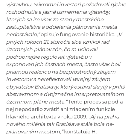
výstavbou. Súkromní investori požadovali rýchle
rozhodnutia a jasné usmernenia výstavby,
ktorých sa im však zo strany mestského
zastupiteľstva a oddelenia plánovania mesta
nedostávalo,“
opisuje fungovanie historička.
„
V
prvých rokoch 21. storočia síce vznikol rad
územných plánov zón, čo sa usilovali
podrobnejšie regulovať výstavbu v
exponovaných častiach mesta, často však boli
priamou reakciou na bezprostredný záujem
investorov a nereflektovali verejný záujem
obyvateľov Bratislavy, ktorý ostával skrytý v príliš
abstraktnom a dvojznačne interpretovateľnom
územnom pláne mesta.“
Tento proces sa podľa
nej nepodarilo zvrátiť ani zriadením funkcie
hlavného architekta v roku 2009.
„Aj na prahu
nového milénia tak Bratislava stále bola ne-
plánovaným mestom,“
konštatuje H.