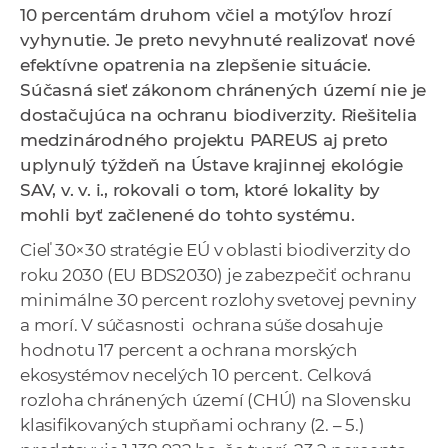
10 percentám
druhom včiel a motýľov hrozí
a
vyhynutie. Je preto nevyhnuté realizovať nové
c
efektívne opatrenia na zlepšenie situácie.
o
Súčasná sieť zákonom chránených území nie je
v
dostačujúca na ochranu biodiverzity. Riešitelia
n
medzinárodného projektu PAREUS aj preto
í
uplynulý týždeň na Ústave krajinnej ekológie
k
SAV, v. v. i., rokovali o tom, ktoré lokality by
o
mohli byť začlenené do tohto systému.
c
h
Cieľ 30×30 stratégie EÚ v oblasti biodiverzity do
S
roku 2030 (EU BDS2030) je zabezpečiť ochranu
A
minimálne 30 percent rozlohy svetovej pevniny
V
a morí. V súčasnosti ochrana súše dosahuje
hodnotu 17 percent a ochrana morských
ekosystémov necelých 10 percent. Celková
rozloha chránených území (CHÚ) na Slovensku
klasifikovaných stupňami ochrany (2. – 5.)