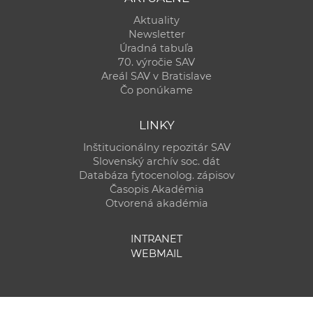
Aktuality
Newsletter
Úradná tabuľa
70. výročie SAV
Areál SAV v Bratislave
Čo ponúkame
LINKY
Inštitucionálny repozitár SAV
Slovenský archív soc. dát
Databáza fytocenolog. zápisov
Časopis Akadémia
Otvorená akadémia
INTRANET
WEBMAIL