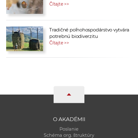
Čítajte >>
Tradičné poľnohospodárstvo vytvára
potrebnú biodiverzitu
Čítajte >>
O AKADÉMII
Poslanie
Schéma org. štruktúry