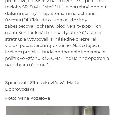
predstavuje 1 138 922 ha, čo tvorí 23,2 percenta
rozlohy SR. Súvislú sieť CHÚ je potrebné doplniť
ďalšími účinnými opatreniami na ochranu
územia (OECM). Ide o územia, ktoré by
zabezpečovali ochranu biodiverzity popri ich
ostatných funkciách. Lokality, ktoré účastníci
stretnutia vytypovali, si následne prezreli aj
v praxi počas terénnej exkurzie. Nasledujúcim
krokom projektu bude hodnotenie koherencie
politík vo vzťahu k OECMs („iné účinné opatrenia
na ochranu územia“).
Spracovali: Zita Izakovičová, Marta
Dobrovodská
Foto: Ivana Kozelová