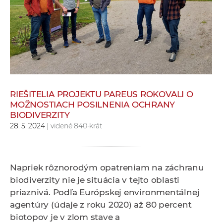
e
v
p
r
a
c
o
v
RIEŠITELIA PROJEKTU PAREUS ROKOVALI O
MOŽNOSTIACH POSILNENIA OCHRANY
n
BIODIVERZITY
í
28. 5. 2024
| videné 840-krát
č
k
a
Napriek rôznorodým opatreniam na záchranu
c
biodiverzity nie je situácia v tejto oblasti
h
priaznivá. Podľa Európskej environmentálnej
a
agentúry (údaje z roku 2020) až 80 percent
p
biotopov je v zlom stave a
r