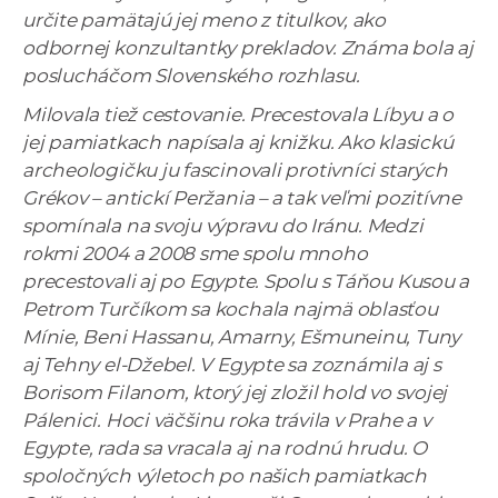
určite pamätajú jej meno z titulkov, ako
odbornej konzultantky prekladov. Známa bola aj
poslucháčom Slovenského rozhlasu.
Milovala tiež cestovanie. Precestovala Líbyu a o
jej pamiatkach napísala aj knižku. Ako klasickú
archeologičku ju fascinovali protivníci starých
Grékov – antickí Peržania – a tak veľmi pozitívne
spomínala na svoju výpravu do Iránu. Medzi
rokmi 2004 a 2008 sme spolu mnoho
precestovali aj po Egypte. Spolu s Táňou Kusou a
Petrom Turčíkom sa kochala najmä oblasťou
Mínie, Beni Hassanu, Amarny, Ešmuneinu, Tuny
aj Tehny el-Džebel. V Egypte sa zoznámila aj s
Borisom Filanom, ktorý jej zložil hold vo svojej
Pálenici. Hoci väčšinu roka trávila v Prahe a v
Egypte, rada sa vracala aj na rodnú hrudu. O
spoločných výletoch po našich pamiatkach