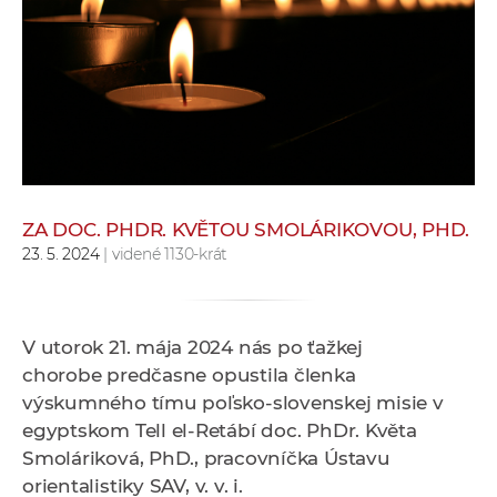
e
v
p
r
a
c
o
v
ZA DOC. PHDR. KVĚTOU SMOLÁRIKOVOU, PHD.
n
23. 5. 2024
| videné 1130-krát
í
č
k
V utorok 21. mája 2024 nás po ťažkej
a
chorobe
predčasne
opustila členka
c
výskumného tímu poľsko-slovenskej misie v
h
egyptskom Tell el-Retábí doc. PhDr. Květa
a
Smoláriková, PhD., pracovníčka Ústavu
p
orientalistiky SAV, v. v. i.
r