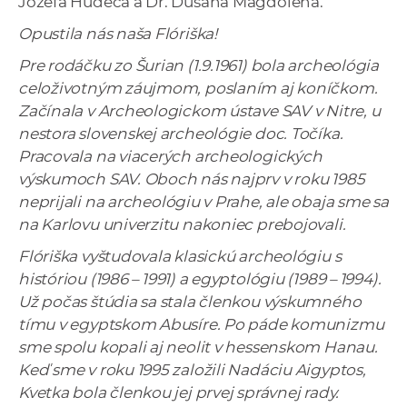
Jozefa Hudeca a Dr. Dušana Magdolena.
Opustila nás naša Flóriška!
Pre rodáčku zo Šurian (1.9.1961) bola archeológia
celoživotným záujmom, poslaním aj koníčkom.
Začínala v Archeologickom ústave SAV v Nitre, u
nestora slovenskej archeológie doc. Točíka.
Pracovala na viacerých archeologických
výskumoch SAV. Oboch nás najprv v roku 1985
neprijali na archeológiu v Prahe, ale obaja sme sa
na Karlovu univerzitu nakoniec prebojovali.
Flóriška vyštudovala klasickú archeológiu s
históriou (1986 – 1991) a egyptológiu (1989 – 1994).
Už počas štúdia sa stala členkou výskumného
tímu v egyptskom Abusíre. Po páde komunizmu
sme spolu kopali aj neolit v hessenskom Hanau.
Keď sme v roku 1995 založili Nadáciu Aigyptos,
Kvetka bola členkou jej prvej správnej rady.