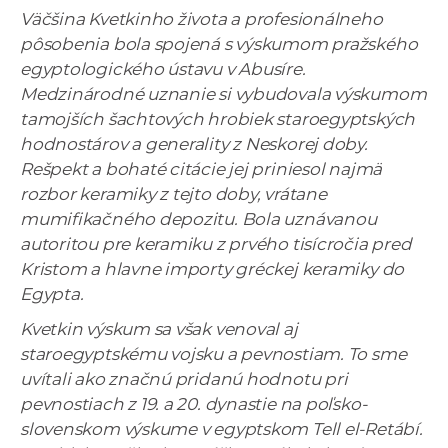
Väčšina Kvetkinho života a profesionálneho
pôsobenia bola spojená s výskumom pražského
egyptologického ústavu v Abusíre.
Medzinárodné uznanie si vybudovala výskumom
tamojších šachtových hrobiek staroegyptských
hodnostárov a generality z Neskorej doby.
Rešpekt a bohaté citácie jej priniesol najmä
rozbor keramiky z tejto doby, vrátane
mumifikačného depozitu. Bola uznávanou
autoritou pre keramiku z prvého tisícročia pred
Kristom a hlavne importy gréckej keramiky do
Egypta.
Kvetkin výskum sa však venoval aj
staroegyptskému vojsku a pevnostiam. To sme
uvítali ako značnú pridanú hodnotu pri
pevnostiach z 19. a 20. dynastie na poľsko-
slovenskom výskume v egyptskom Tell el-Retábí.