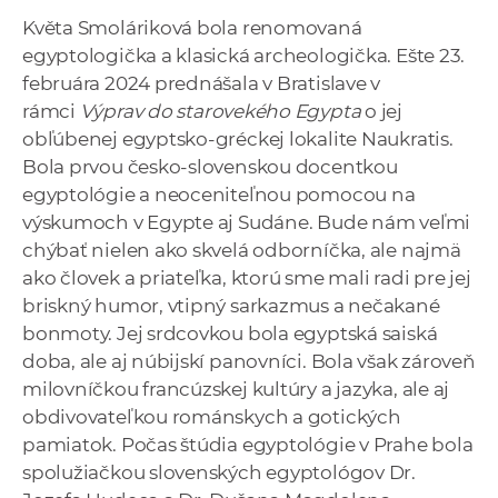
a
Květa Smoláriková bola renomovaná
c
egyptologička a klasická archeologička. Ešte 23.
o
februára 2024 prednášala v Bratislave v
v
rámci
Výprav do starovekého Egypta
o jej
n
obľúbenej egyptsko-gréckej lokalite Naukratis.
í
Bola prvou česko-slovenskou docentkou
k
egyptológie a neoceniteľnou pomocou na
o
výskumoch v Egypte aj Sudáne. Bude nám veľmi
c
chýbať nielen ako skvelá odborníčka, ale najmä
h
ako človek a priateľka, ktorú sme mali radi pre jej
S
briskný humor, vtipný sarkazmus a nečakané
A
bonmoty. Jej srdcovkou bola egyptská saiská
V
doba, ale aj núbijskí panovníci. Bola však zároveň
milovníčkou francúzskej kultúry a jazyka, ale aj
obdivovateľkou románskych a gotických
pamiatok. Počas štúdia egyptológie v Prahe bola
spolužiačkou slovenských egyptológov Dr.