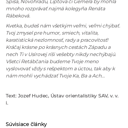
Spiša, Novohradu, Liptova či Gemera by mohla
mnoho rozprávať najmä kolegyňa Renáta
Rábeková.
Kvetka, budeš nám všetkým veľmi, veľmi chýbať.
Tvoj zmysel pre humor, smiech, vitalita,
karatistická nezlomnosť, rady a pracovitosť!
Kráčaj krásne po krásnych cestách Západu a
nech Ti v Usírovej ríši vešebty nikdy nechýbajú.
Všetci Retábčania budeme Tvoje meno
vyslovovať vždy s rešpektom a úctou, tak aby k
nám mohli vychádzať Tvoje Ka, Ba a Ach...
Text: Jozef Hudec, Ústav orientalistiky SAV, v. v.
i.
Súvisiace články