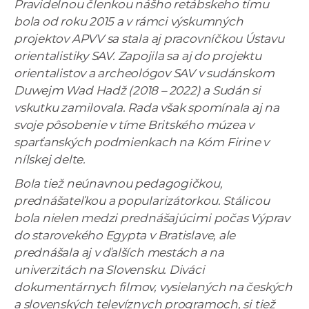
Pravidelnou členkou nášho retábskeho tímu
bola od roku 2015 a v rámci výskumných
projektov APVV sa stala aj pracovníčkou Ústavu
orientalistiky SAV. Zapojila sa aj do projektu
orientalistov a archeológov SAV v sudánskom
Duwejm Wad Hadž (2018 – 2022) a Sudán si
vskutku zamilovala. Rada však spomínala aj na
svoje pôsobenie v tíme Britského múzea v
sparťanských podmienkach na Kóm Firine v
nílskej delte.
Bola tiež neúnavnou pedagogičkou,
prednášateľkou a popularizátorkou. Stálicou
bola nielen medzi prednášajúcimi počas Výprav
do starovekého Egypta v Bratislave, ale
prednášala aj v ďalších mestách a na
univerzitách na Slovensku. Diváci
dokumentárnych filmov, vysielaných na českých
a slovenských televíznych programoch, si tiež