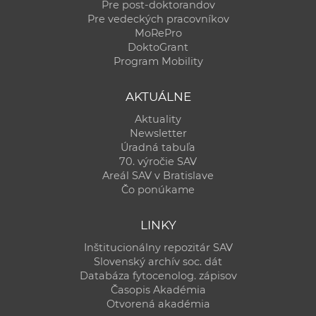
Pre post-doktorandov
Pre vedeckých pracovníkov
MoRePro
DoktoGrant
Program Mobility
AKTUÁLNE
Aktuality
Newsletter
Úradná tabuľa
70. výročie SAV
Areál SAV v Bratislave
Čo ponúkame
LINKY
Inštitucionálny repozitár SAV
Slovenský archív soc. dát
Databáza fytocenolog. zápisov
Časopis Akadémia
Otvorená akadémia