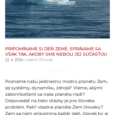
e
v
p
r
a
c
o
v
PRIPOMÍNAME SI DEŇ ZEME. SPRÁVAME SA
VŠAK TAK, AKOBY SME NEBOLI JEJ SÚČASŤOU
n
22. 4. 2024
| videné 1314-krát
í
č
k
a
Poznáme našu jedinečnú modrú planétu Zem,
c
jej systémy, dynamiku, zdroje? Vieme, akými
h
zákonitosťami sa naša planéta riadi?
a
Odpovedať na tieto otázky je pre človeka
p
problém. Patrí vlastne planéta Zem človeku?
r
Zem sa nám pripomína každý deň, človek by si