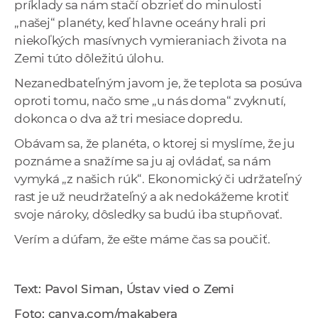
príklady sa nám stačí obzrieť do minulosti
„našej“ planéty, keď hlavne oceány hrali pri
niekoľkých masívnych vymieraniach života na
Zemi túto dôležitú úlohu.
Nezanedbateľným javom je, že teplota sa posúva
oproti tomu, načo sme „u nás doma“ zvyknutí,
dokonca o dva až tri mesiace dopredu.
Obávam sa, že planéta, o ktorej si myslíme, že ju
poznáme a snažíme sa ju aj ovládať, sa nám
vymyká „z našich rúk“. Ekonomický či udržateľný
rast je už neudržateľný a ak nedokážeme krotiť
svoje nároky, dôsledky sa budú iba stupňovať.
Verím a dúfam, že ešte máme čas sa poučiť.
Text: Pavol Siman, Ústav vied o Zemi
Foto: canva.com/makabera