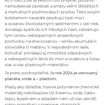
Až v roku 2018 sa vedcom po prvýkrát podarilo
namodelovať závislosti a smery veľmi dôležitých
a mohutných podmorských prúdov. Tieto svojím
kolobehom neustále zásobujú časti morí
a oceánov životodarnými sedimentmi z ústí riek,
donášajú kyslík do ich hlbokých častí, zabraňujú
tým vzniku nebezpečných anaeróbnych
pochodov na dne oceánov – vzniku akumulácií
sírovodíka či metánu. V neposlednom rade,
bohužiaľ, prinášajú aj množstvá odpadových
a nebezpečných látok do morí a oceánov a čoraz
viac a viac plastových materiálov.
Je preto pochopiteľné, že
rok 2024 je venovaný
planéte, vode a – plastom.
Plasty ako dôležité, hlavne polymérne chemické
materiály odolávajúce UV žiareniu, vode, často
teplu, kyselinám a zásadám nám už viac ako 60
rokov pomáhajú v preprave, obalových