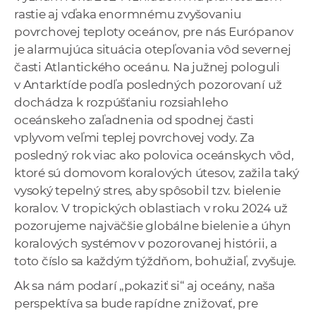
rastie aj vďaka enormnému zvyšovaniu
povrchovej teploty oceánov, pre nás Európanov
je alarmujúca situácia otepľovania vôd severnej
časti Atlantického oceánu. Na južnej pologuli
v Antarktíde podľa posledných pozorovaní už
dochádza k rozpúšťaniu rozsiahleho
oceánskeho zaľadnenia od spodnej časti
vplyvom veľmi teplej povrchovej vody. Za
posledný rok viac ako polovica oceánskych vôd,
ktoré sú domovom koralových útesov, zažila taký
vysoký tepelný stres, aby spôsobil tzv. bielenie
koralov. V tropických oblastiach v roku 2024 už
pozorujeme najväčšie globálne bielenie a úhyn
koralových systémov v pozorovanej histórii, a
toto číslo sa každým týždňom, bohužiaľ, zvyšuje.
Ak sa nám podarí „pokaziť si“ aj oceány, naša
perspektíva sa bude rapídne znižovať, pre