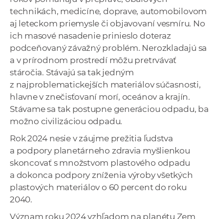
technikách, medicíne, doprave, automobilovom
aj leteckom priemysle či objavovaní vesmíru. No
ich masové nasadenie prinieslo doteraz
podceňovaný závažný problém. Nerozkladajú sa
a v prírodnom prostredí môžu pretrvávať
stáročia. Stávajú sa tak jedným
z najproblematickejších materiálov súčasnosti,
hlavne v znečisťovaní morí, oceánov a krajín.
Stávame sa tak postupne generáciou odpadu, ba
možno civilizáciou odpadu.
Rok 2024 nesie v záujme prežitia ľudstva
a podpory planetárneho zdravia myšlienkou
skoncovať s množstvom plastového odpadu
a dokonca podpory zníženia výroby všetkých
plastových materiálov o 60 percent do roku
2040.
Význam roku 2024 vzhľadom na planétu Zem