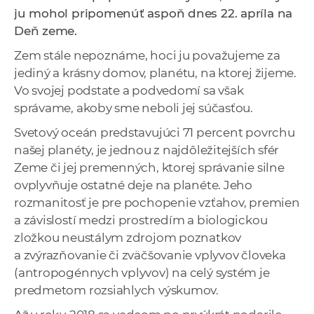
a
ju mohol pripomenúť aspoň dnes 22. apríla na
c
Deň zeme.
o
Zem stále nepoznáme, hoci ju považujeme za
v
jediný a krásny domov, planétu, na ktorej žijeme.
n
Vo svojej podstate a podvedomí sa však
í
správame, akoby sme neboli jej súčasťou.
k
Svetový oceán predstavujúci 71 percent povrchu
o
našej planéty, je jednou z najdôležitejších sfér
c
Zeme či jej premenných, ktorej správanie silne
h
ovplyvňuje ostatné deje na planéte. Jeho
S
rozmanitosť je pre pochopenie vzťahov, premien
A
a závislostí medzi prostredím a biologickou
V
zložkou neustálym zdrojom poznatkov
a zvýrazňovanie či zväčšovanie vplyvov človeka
(antropogénnych vplyvov) na celý systém je
predmetom rozsiahlych výskumov.