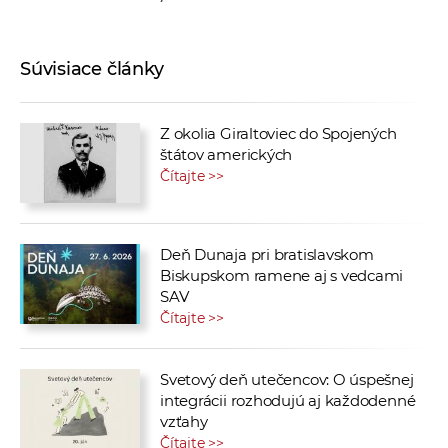
Súvisiace články
Z okolia Giraltoviec do Spojených
štátov amerických
Čítajte >>
Deň Dunaja pri bratislavskom
Biskupskom ramene aj s vedcami
SAV
Čítajte >>
Svetový deň utečencov: O úspešnej
integrácii rozhodujú aj každodenné
vzťahy
Čítajte >>