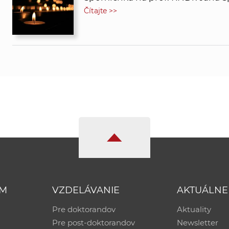
Čítajte >>
UM
VZDELÁVANIE
AKTUÁLNE
Pre doktorandov
Aktuality
Pre post-doktorandov
Newsletter