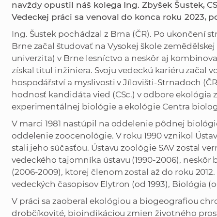
navždy opustil náš kolega Ing. Zbyšek Šustek, CSc. 
Vedeckej práci sa venoval do konca roku 2023, po
Ing. Šustek pochádzal z Brna (ČR). Po ukončení s
Brne začal študovať na Vysokej škole zemědělske
univerzita) v Brne lesníctvo a neskôr aj kombino
získal titul inžiniera. Svoju vedeckú kariéru zača
hospodářství a myslivosti v Jílovišti-Strnadoch (Č
hodnosť kandidáta vied (CSc.) v odbore ekológia z
experimentálnej biológie a ekológie Centra biolog
V marci 1981 nastúpil na oddelenie pôdnej biológi
oddelenie zoocenológie. V roku 1990 vznikol Ústav
stali jeho súčasťou. Ústavu zoológie SAV zostal ve
vedeckého tajomníka ústavu (1990-2006), neskôr
(2006-2009), ktorej členom zostal až do roku 2012
vedeckých časopisov Elytron (od 1993), Biológia (o
V práci sa zaoberal ekológiou a biogeografiou chr
drobčíkovité, bioindikáciou zmien životného pros