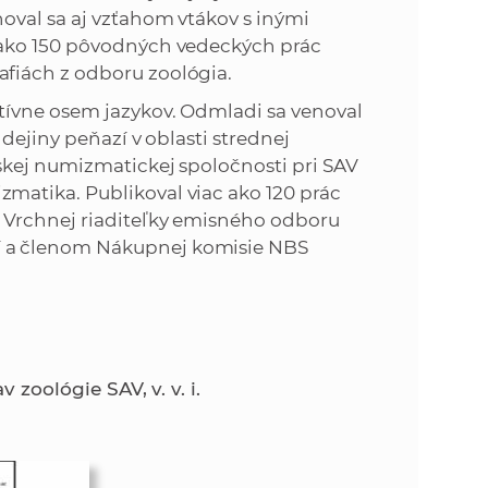
oval sa aj vzťahom vtákov s inými
 ako 150 pôvodných vedeckých prác
fiách z odboru zoológia.
tívne osem jazykov. Odmladi sa venoval
dejiny peňazí v oblasti strednej
skej numizmatickej spoločnosti pri SAV
atika. Publikoval viac ako 120 prác
 Vrchnej riaditeľky emisného odboru
 a členom Nákupnej komisie NBS
 zoológie SAV, v. v. i.