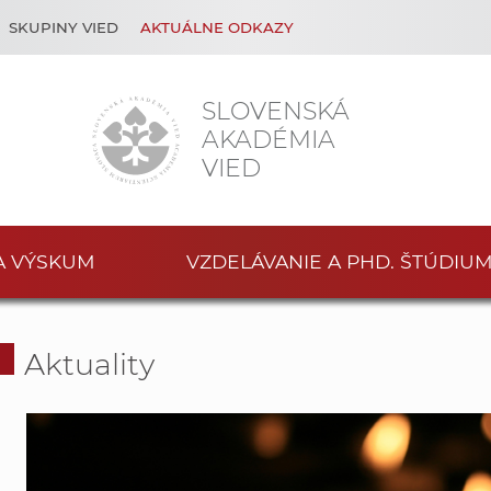
SKUPINY VIED
AKTUÁLNE ODKAZY
SLOVENSKÁ
AKADÉMIA
VIED
A VÝSKUM
VZDELÁVANIE A PHD. ŠTÚDIU
Aktuality