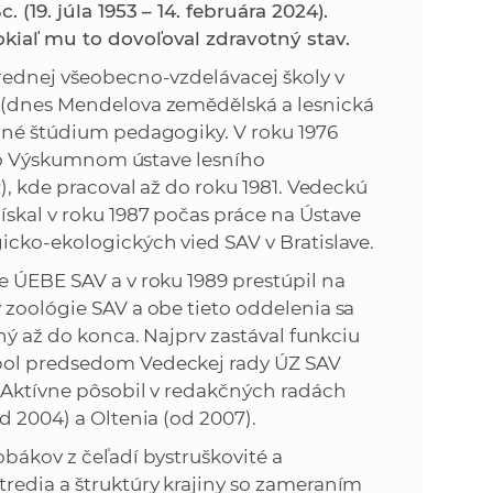
k
(19. júla 1953 – 14. februára 2024).
o
kiaľ mu to dovoľoval zdravotný stav.
n
c
trednej všeobecno-vzdelávacej školy v
h
k
j (dnes Mendelova zemědělská a lesnická
S
vané štúdium pedagogiky. V roku 1976
A
a
l vo Výskumnom ústave lesního
V
R), kde pracoval až do roku 1981. Vedeckú
c
ískal v roku 1987 počas práce na Ústave
icko-ekologických vied SAV v Bratislave.
h
e ÚEBE SAV a v roku 1989 prestúpil na
 zoológie SAV a obe tieto oddelenia sa
S
rný až do konca. Najprv zastával funkciu
 bol predsedom Vedeckej rady ÚZ SAV
A
. Aktívne pôsobil v redakčných radách
d 2004) a Oltenia (od 2007).
V
obákov z čeľadí bystruškovité a
tredia a štruktúry krajiny so zameraním