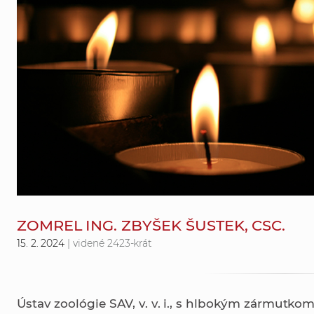
ZOMREL ING. ZBYŠEK ŠUSTEK, CSC.
15. 2. 2024
| videné 2423-krát
Ústav zoológie SAV, v. v. i., s hlbokým zármutko