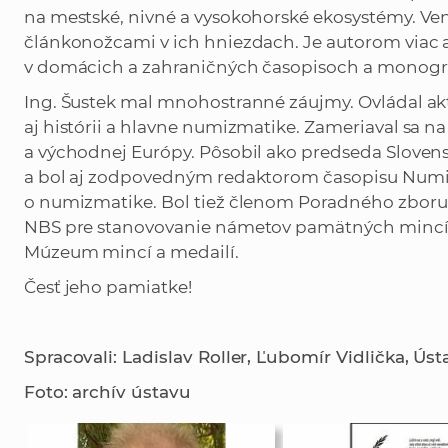
na mestské, nivné a vysokohorské ekosystémy. Ven
článkonožcami v ich hniezdach. Je autorom viac
v domácich a zahraničných časopisoch a monogra
Ing. Šustek mal mnohostranné záujmy. Ovládal ak
aj histórii a hlavne numizmatike. Zameriaval sa na 
a východnej Európy. Pôsobil ako predseda Sloven
a bol aj zodpovedným redaktorom časopisu Numizm
o numizmatike. Bol tiež členom Poradného zboru
NBS pre stanovovanie námetov pamätných mincí
Múzeum mincí a medailí.
Česť jeho pamiatke!
Spracovali: Ladislav Roller, Ľubomír Vidlička, Ústav
Foto: archív ústavu