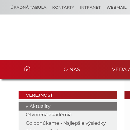
ÚRADNÁ TABUĽA
KONTAKTY
INTRANET
WEBMAIL
O NÁS
VEDA 
VEREJNOSŤ
Aktuality
Otvorená akadémia
Čo ponúkame - Najlepšie výsledky