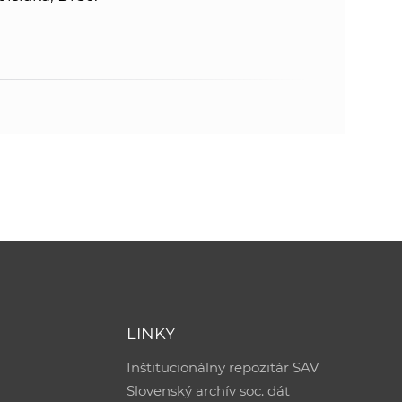
LINKY
Inštitucionálny repozitár SAV
Slovenský archív soc. dát