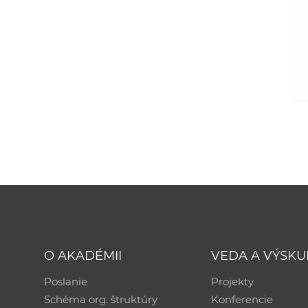
O AKADÉMII
VEDA A VÝSK
Poslanie
Projekty
Schéma org. štruktúry
Konferencie