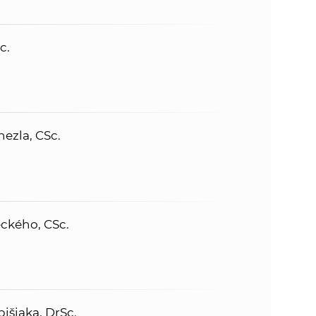
c.
ezla, CSc.
ckého, CSc.
išiaka, DrSc.