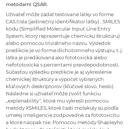
metódami QSAR.
a
c
Užívateľ môže zadať testované látky vo forme
o
CAS čísla (jedinečný identifikátor látky) , SMILES
v
kódu (Simplified Molecular Input Line Entry
n
System, ktorý reprezentuje chemickú štruktúru)
í
alebo pomocou triviálneho názvu. Výsledok
k
predikcie je vo forme dichotomneho výstupu, t. j.
o
látka je predikovaná ako fototoxická alebo
c
nefototoxická s percentami pravdepodobnosti.
h
Súčasťou výsledku predikcie je aj vykreslenie
S
chemickej štruktúry a výpočet vybraných
A
kľúčových deskriptorov (kľúčové slovo, heslo).
V
Následne si užívateľ môže zvoliť funkciu
„explenability“, ktorá mu vykreslí pomocou
metódy XSMILES, ktoré časti molekuly sú podľa
umelej inteligencie zodpovedné za fototoxicitu
a ktoré naopak nie. Pomocou metódy Shapleyho