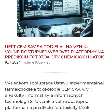
e
v
p
r
a
c
o
v
ÚEFT CEM SAV SA PODIEĽAL NA VZNIKU
VOĽNE DOSTUPNEJ WEBOVEJ PLATFORMY NA
n
PREDIKCIU FOTOTOXICITY CHEMICKÝCH LÁTOK
í
16. 1. 2024
| videné 1002-krát
č
k
a
Výsledkom spolupráce Ústavu experimentálnej
c
farmakológie a toxikológie CEM SAV, v. v. i.,
h
a Fakulty informatiky a informačných
a
technológií STU vznikla voľne dostupná
p
platforma na predikciu fototoxicity látok
r