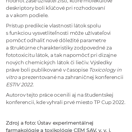
hodnôt zase užívateľ zistí, ktoré molekulové
deskriptory boli kľúčové pri rozhodovaní
a v akom podiele.
Prístup predikcie vlastnosti látok spolu
s funkciou vysvetliteľnosti môže užívateľovi
pomôcť odhaliť nové dôležité parametre
a štruktúrne charakteristiky zodpovedné za
fototoxicitu látok, a tak napomôcť pri dizajne
nových chemických látok či liečiv. Výsledky
práve boli publikované v časopise
Toxicology in
vitro
a prezentované na zahraničnej konferencii
ESTIV 2022
.
Autorov tejto práce ocenili aj na študentskej
konferencii, kde vyhrali prvé miesto TP Cup 2022.
Zdroj a foto:
Ústav experimentálnej
farmakológie a toxikológie CEM SAV, v. v. i.