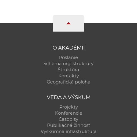
O AKADÉMII
Poslanie
Schéma org. štruktúry
Štruktúra
Kontakty
Geografická poloha
VEDA A VÝSKUM
Projekty
Konferencie
Časopisy
Publikačná činnosť
Výskumná infraštruktúra