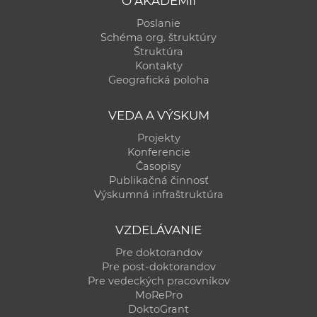
O AKADÉMII
Poslanie
Schéma org. štruktúry
Štruktúra
Kontakty
Geografická poloha
VEDA A VÝSKUM
Projekty
Konferencie
Časopisy
Publikačná činnosť
Výskumná infraštruktúra
VZDELÁVANIE
Pre doktorandov
Pre post-doktorandov
Pre vedeckých pracovníkov
MoRePro
DoktoGrant