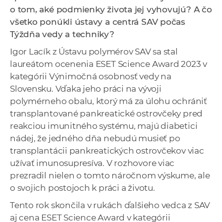
a
o tom, aké podmienky života jej vyhovujú? A čo
c
všetko ponúkli ústavy a centrá SAV počas
o
Týždňa vedy a techniky?
v
Igor Lacík z Ústavu polymérov SAV sa stal
n
laureátom ocenenia ESET Science Award 2023 v
í
kategórii Výnimočná osobnosť vedy na
k
Slovensku. Vďaka jeho práci na vývoji
o
polymérneho obalu, ktorý má za úlohu ochrániť
c
transplantované pankreatické ostrovčeky pred
h
reakciou imunitného systému, majú diabetici
S
nádej, že jedného dňa nebudú musieť po
A
transplantácii pankreatických ostrovčekov viac
V
užívať imunosupresíva. V rozhovore viac
prezradil nielen o tomto náročnom výskume, ale
o svojich postojoch k práci a životu.
Tento rok skončila v rukách ďalšieho vedca z SAV
aj cena ESET Science Award v kategórii