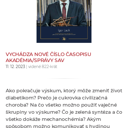
e
v
p
r
a
c
o
v
VYCHÁDZA NOVÉ ČÍSLO ČASOPISU
AKADÉMIA/SPRÁVY SAV
n
11. 12. 2023
| videné 822-krát
í
č
k
a
Ako pokračuje výskum, ktorý môže zmeniť život
c
diabetikom? Prečo je cukrovka civilizačná
h
choroba? Na čo všetko možno použiť vaječné
a
škrupiny vo výskume? Čo je zelená syntéza a čo
p
všetko dokáže mechanochémia? Akým
r
spôsobom možno komunikovať s hydinou