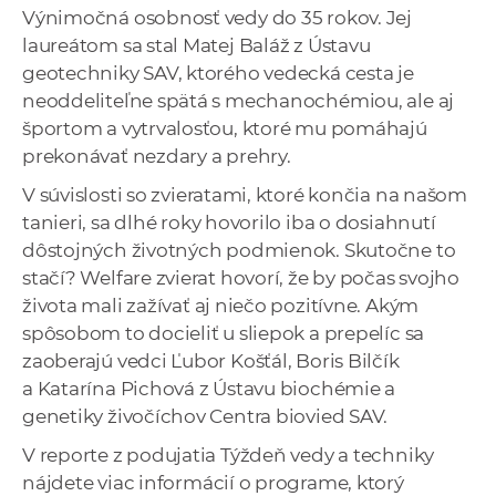
Výnimočná osobnosť vedy do 35 rokov. Jej
laureátom sa stal Matej Baláž z Ústavu
geotechniky SAV, ktorého vedecká cesta je
neoddeliteľne spätá s mechanochémiou, ale aj
športom a vytrvalosťou, ktoré mu pomáhajú
prekonávať nezdary a prehry.
V súvislosti so zvieratami, ktoré končia na našom
tanieri, sa dlhé roky hovorilo iba o dosiahnutí
dôstojných životných podmienok. Skutočne to
stačí? Welfare zvierat hovorí, že by počas svojho
života mali zažívať aj niečo pozitívne. Akým
spôsobom to docieliť u sliepok a prepelíc sa
zaoberajú vedci Ľubor Košťál, Boris Bilčík
a Katarína Pichová z Ústavu biochémie a
genetiky živočíchov Centra biovied SAV.
V reporte z podujatia Týždeň vedy a techniky
nájdete viac informácií o programe, ktorý