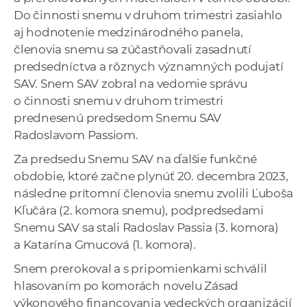
Do činnosti snemu v druhom trimestri zasiahlo
aj hodnotenie medzinárodného panela,
členovia snemu sa zúčastňovali zasadnutí
predsedníctva a rôznych významných podujatí
SAV. Snem SAV zobral na vedomie správu
o činnosti snemu v druhom trimestri
prednesenú predsedom Snemu SAV
Radoslavom Passiom.
Za predsedu Snemu SAV na ďalšie funkčné
obdobie, ktoré začne plynúť 20. decembra 2023,
následne prítomní členovia snemu zvolili Ľuboša
Kľučára (2. komora snemu), podpredsedami
Snemu SAV sa stali Radoslav Passia (3. komora)
a Katarína Gmucová (1. komora).
Snem prerokoval a s pripomienkami schválil
hlasovaním po komorách novelu Zásad
výkonového financovania vedeckých organizácií