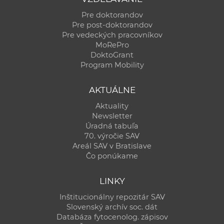
Pre doktorandov
Pre post-doktorandov
Pre vedeckých pracovníkov
MoRePro
DoktoGrant
Program Mobility
AKTUÁLNE
Aktuality
Newsletter
Úradná tabuľa
70. výročie SAV
Areál SAV v Bratislave
Čo ponúkame
LINKY
Inštitucionálny repozitár SAV
Slovenský archív soc. dát
Databáza fytocenolog. zápisov