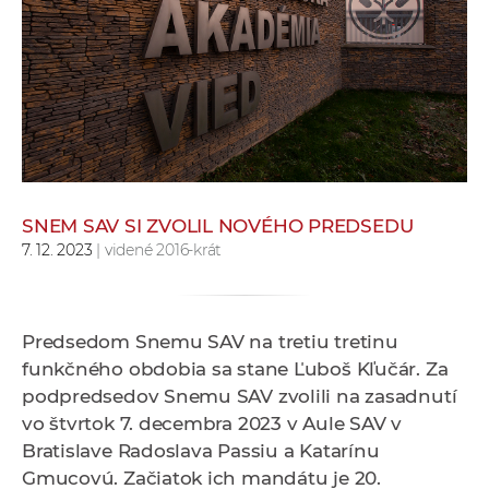
e
v
p
r
a
c
o
v
SNEM SAV SI ZVOLIL NOVÉHO PREDSEDU
n
7. 12. 2023
| videné 2016-krát
í
č
k
Predsedom Snemu SAV na tretiu tretinu
a
funkčného obdobia sa stane Ľuboš Kľučár. Za
c
podpredsedov Snemu SAV zvolili na zasadnutí
h
vo štvrtok 7. decembra 2023 v Aule SAV v
a
Bratislave Radoslava Passiu a Katarínu
p
Gmucovú. Začiatok ich mandátu je 20.
r