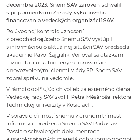
decembra 2023. Snem SAV zároveň schválil
a
s pripomienkami Zásady výkonového
c
financovania vedeckých organizácií SAV.
o
v
Po úvodnej kontrole uznesení
n
z predchádzajúceho Snemu SAV vystúpil
í
s informáciou o aktuálnej situácii SAV predseda
k
akadémie Pavol Šajgalík. Venoval sa otázkam
o
rozpočtu a uskutočneným rokovaniam
c
s novozvolenými členmi Vlády SR. Snem SAV
h
zobral správu na vedomie.
S
V rámci doplňujúcich volieb za externého člena
A
Vedeckej rady SAV zvolili Petra Mésároša, rektora
V
Technickej univerzity v Košiciach.
V správe o činnosti snemu v druhom trimesti
informoval predseda Snemu SAV Radoslav
Passia o schválených dokumentoch
a prerokovávaných materiáloch v tomto období.