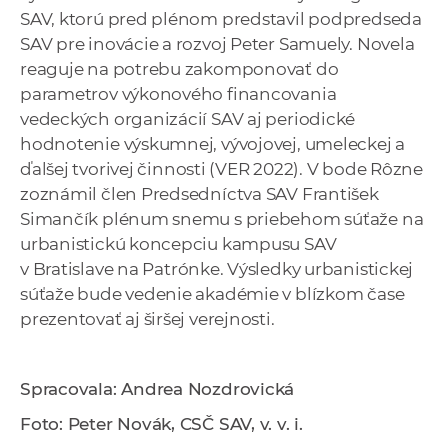
SAV, ktorú pred plénom predstavil podpredseda
SAV pre inovácie a rozvoj Peter Samuely. Novela
reaguje na potrebu zakomponovať do
parametrov výkonového financovania
vedeckých organizácií SAV aj periodické
hodnotenie výskumnej, vývojovej, umeleckej a
ďalšej tvorivej činnosti (VER 2022). V bode Rôzne
zoznámil člen Predsedníctva SAV František
Simančík plénum snemu s priebehom súťaže na
urbanistickú koncepciu kampusu SAV
v Bratislave na Patrónke. Výsledky urbanistickej
súťaže bude vedenie akadémie v blízkom čase
prezentovať aj širšej verejnosti.
Spracovala: Andrea Nozdrovická
Foto: Peter Novák, CSČ SAV, v. v. i.